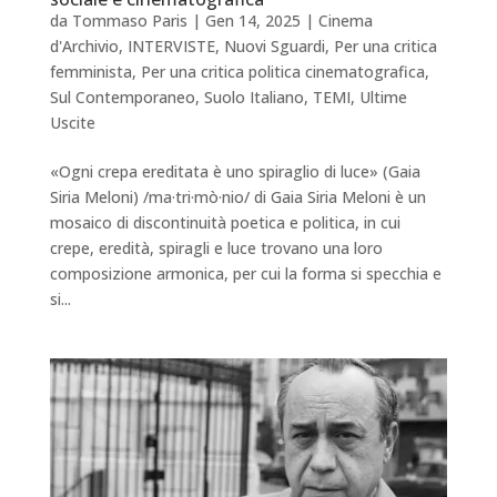
da
Tommaso Paris
|
Gen 14, 2025
|
Cinema
d'Archivio
,
INTERVISTE
,
Nuovi Sguardi
,
Per una critica
femminista
,
Per una critica politica cinematografica
,
Sul Contemporaneo
,
Suolo Italiano
,
TEMI
,
Ultime
Uscite
«Ogni crepa ereditata è uno spiraglio di luce» (Gaia
Siria Meloni) /ma·tri·mò·nio/ di Gaia Siria Meloni è un
mosaico di discontinuità poetica e politica, in cui
crepe, eredità, spiragli e luce trovano una loro
composizione armonica, per cui la forma si specchia e
si...