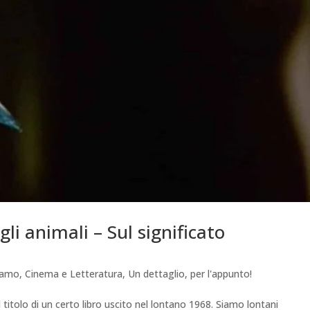
gli animali – Sul significato
iamo
,
Cinema e Letteratura
,
Un dettaglio, per l'appunto!
 titolo di un certo libro uscito nel lontano 1968. Siamo lontani