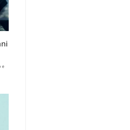
ani
o e