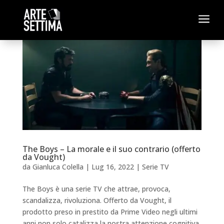
a
The Boys – La morale e il suo contrario (offerto
da Vought)
da
Gianluca Colella
|
Lug 16, 2022
|
Serie TV
The Boys è una serie TV che attrae, provoca,
scandalizza, rivoluziona. Offerto da Vought, il
prodotto preso in prestito da Prime Video negli ultimi
anni non solo catalizza la nostra attenzione cognitiva