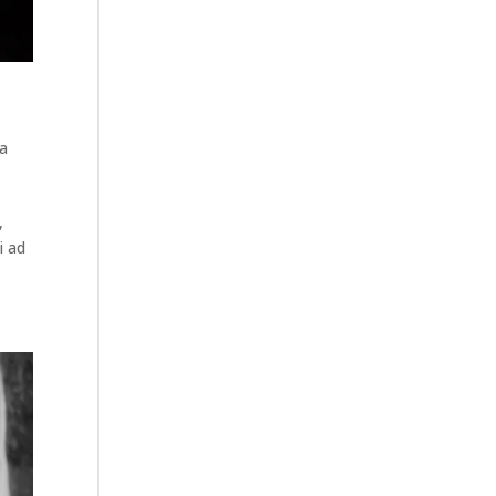
ca
,
i ad