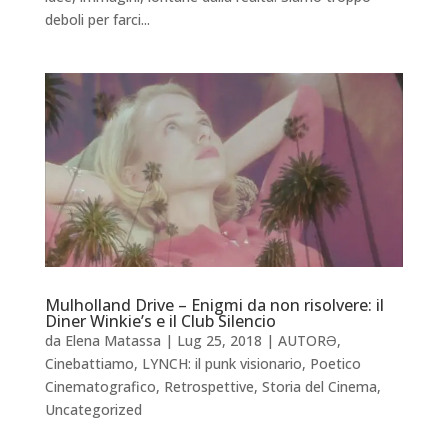
deboli per farci...
Mulholland Drive – Enigmi da non risolvere: il
Diner Winkie’s e il Club Silencio
da
Elena Matassa
|
Lug 25, 2018
|
AUTORƏ
,
Cinebattiamo
,
LYNCH: il punk visionario
,
Poetico
Cinematografico
,
Retrospettive
,
Storia del Cinema
,
Uncategorized