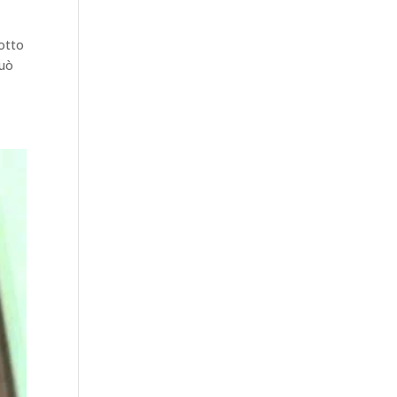
sotto
può