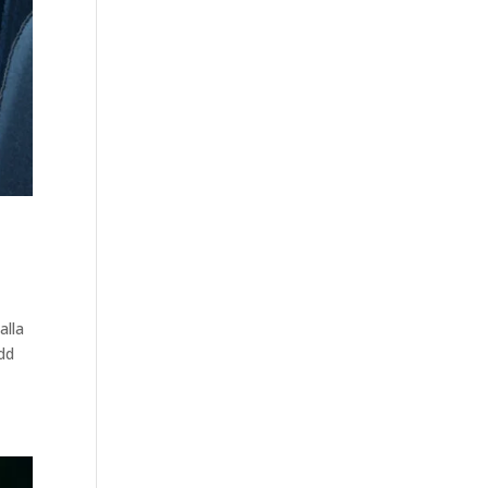
alla
Odd