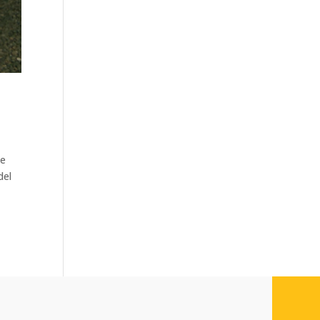
ne
del