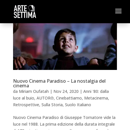
a
Nuovo Cinema Paradiso – La nostalgia del
cinema
da
Miriam Oufatah
|
Nov 24, 2020
|
Anni '80: dalla
luce al buio
,
AUTORƏ
,
Cinebattiamo
,
Metacinema
,
Retrospettive
,
Sulla Storia
,
Suolo Italiano
Nuovo Cinema Paradiso di Giuseppe Tornatore vide la
luce nel 1988. La prima edizione della durata integrale