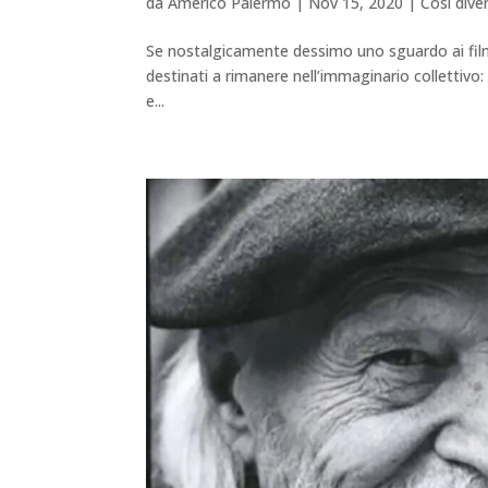
da
Americo Palermo
|
Nov 15, 2020
|
Così div
Se nostalgicamente dessimo uno sguardo ai film
destinati a rimanere nell’immaginario collettivo: 
e...