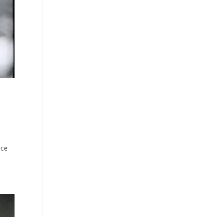
l
ece