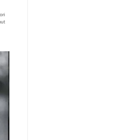
ori
hut