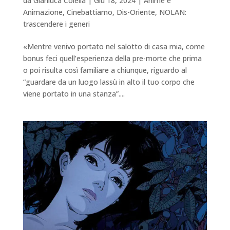
da
Gianluca Colella
|
Giu 18, 2024
|
Anime e
Animazione
,
Cinebattiamo
,
Dis-Oriente
,
NOLAN:
trascendere i generi
«Mentre venivo portato nel salotto di casa mia, come
bonus feci quell’esperienza della pre-morte che prima
o poi risulta così familiare a chiunque, riguardo al
“guardare da un luogo lassù in alto il tuo corpo che
viene portato in una stanza”....