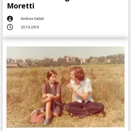
Moretti

Andrea Vailati

20.10.2016