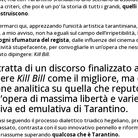
 criteri, che poi è un po’ la storia di tutti i grandi,
quelli
ostruiscono
.
marci qui, apprezzando l’unicità artistica tarantiniana,
 a mio avviso, non ha eguali sul campo dell’irripetibilità,
ogni sfumatura del regista
, dalle influenze del cinema
tività stupefacente, per convogliarle in un’opera che nes
to dipingere:
Kill Bill
.
tratta di un discorso finalizzato 
gere
Kill Bill
come il migliore, ma 
ione analitica su quella che reput
l’opera di massima libertà e vari
iva ed emulativa di Tarantino.
uasi seguendo il processo dialettico triadico hegeliano, p
ssato, contrasta con il suo innovativo pennello e rifor
e riassume superando
qualcosa che è Tarantino.