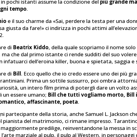
in pochi istanti assume la condizione del
più grande mae
 ogni tempo
.
hio
e il suo charme da «Sai, perdere la testa per una do
a giusta da fare!» ci indirizza in pochi attimi all’elevaz
2.
are di
Beatrix Kiddo
, della quale scopriamo il nome solo
 ma che dal primo istante ci rende sudditi del suo volere
infatuarci dell’eroina killer, buona e spietata, saggia e
are di
Bill
. Ecco quello che io credo essere uno dei più gr
rantiniani. Prima un sottile sussurro, poi ombra attorni
riosità, un intero film prima di potergli dare un volto a
 di un essere umano;
Bill che tutti vogliamo morto, Bill 
 romantico, affascinante, poeta
.
i partecipante della storia, anche Samuel L. Jackson c
l pianista del matrimonio, ci rimane impresso. Tarantino
ui maggiormente predilige, reinventandone la messa in s
’arte marziale al pulp, il pulp al Western, in personaggi