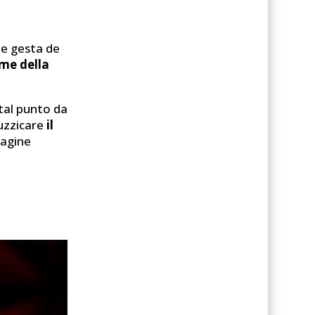
 le gesta de
ume della
tal punto da
tuzzicare
il
magine