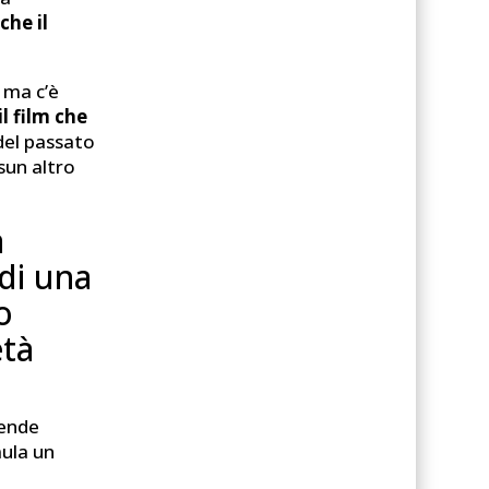
 che il
 ma c’è
il film che
 del passato
sun altro
a
di una
o
età
rende
mula un