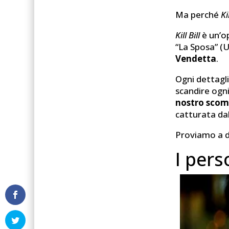
Ma perché
Ki
Kill Bill
è un’o
“La Sposa” 
Vendetta
.
Ogni dettagl
scandire ogni
nostro scom
catturata da
Proviamo a div
I per