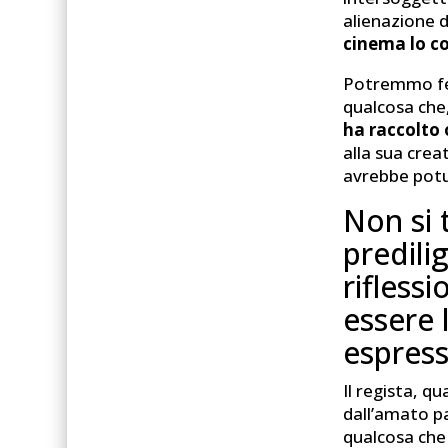
alienazione da
cinema lo c
Potremmo fer
qualcosa che,
ha raccolto 
alla sua crea
avrebbe potu
Non si 
predili
rifless
essere 
espress
Il regista, q
dall’amato pa
qualcosa ch