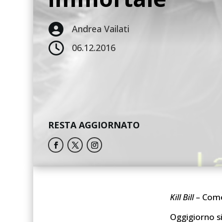

Andrea Vailati

06.12.2016
RESTA AGGIORNATO
Kill Bill
– Come
Oggigiorno si