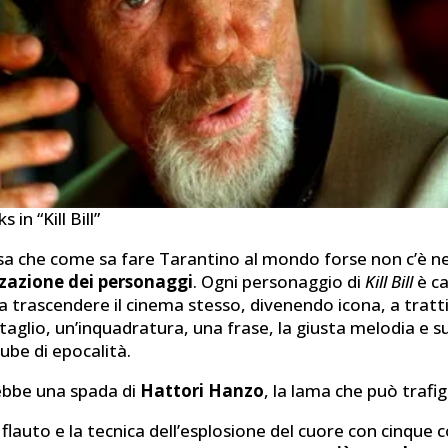
 in “Kill Bill”
osa che come sa fare Tarantino al mondo forse non c’è ne
zzazione dei personaggi
. Ogni personaggio di
Kill Bill
è c
a trascendere il cinema stesso, divenendo icona, a tratt
aglio, un’inquadratura, una frase, la giusta melodia e su
ube di epocalità.
ebbe una spada di
Hattori Hanzo
, la lama che può trafi
flauto e la tecnica dell’esplosione del cuore con cinque co