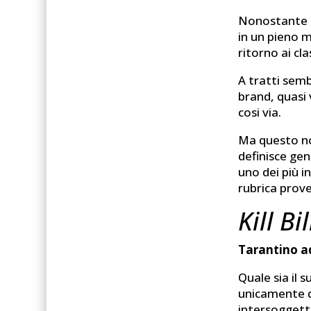
Nonostante l’
in un pieno 
ritorno ai cla
A tratti sem
brand, quasi
cosi via.
Ma questo non
definisce ge
uno dei più 
rubrica prove
Kill Bil
Tarantino ad
Quale sia il s
unicamente d
intersoggett