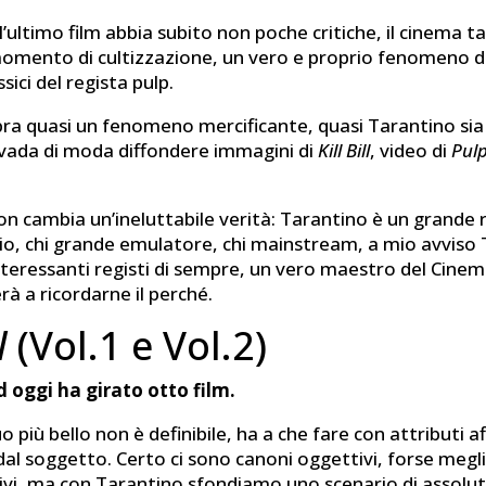
ultimo film abbia subito non poche critiche, il cinema t
momento di cultizzazione, un vero e proprio fenomeno d
ssici del regista pulp.
bra quasi un fenomeno mercificante, quasi Tarantino sia
 vada di moda diffondere immagini di
Kill Bill
, video di
Pulp
 cambia un’ineluttabile verità: Tarantino è un grande re
nio, chi grande emulatore, chi mainstream, a mio avviso
interessanti registi di sempre, un vero maestro del Cine
rà a ricordarne il perché.
l
(Vol.1 e Vol.2)
 oggi ha girato otto film.
uo più bello non è definibile, ha a che fare con attributi a
al soggetto. Certo ci sono canoni oggettivi, forse megl
ivi, ma con Tarantino sfondiamo uno scenario di assolu