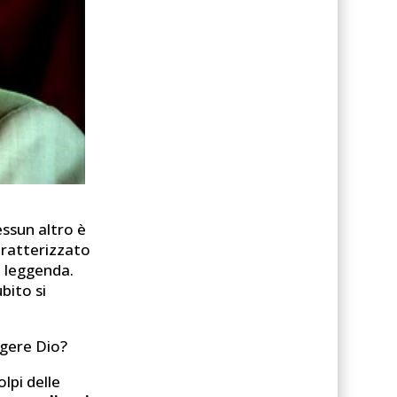
ssun altro è
aratterizzato
i leggenda.
bito si
ggere Dio?
lpi delle