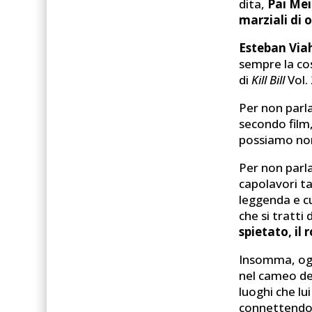
dita,
Pai Mei
marziali di
Esteban Via
sempre la cos
di
Kill Bill
Vol. 
Per non parl
secondo film,
possiamo non 
Per non parl
capolavori ta
leggenda e cu
che si tratti
spietato, il
Insomma, ogn
nel cameo de
luoghi che l
connettendo l