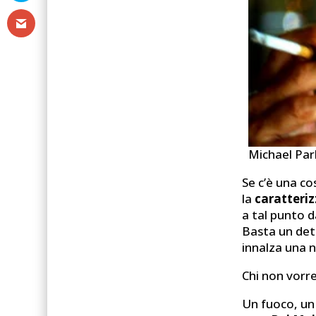
Michael Parks
Se c’è una c
la
caratteri
a tal punto d
Basta un dett
innalza una n
Chi non vorr
Un fuoco, un 