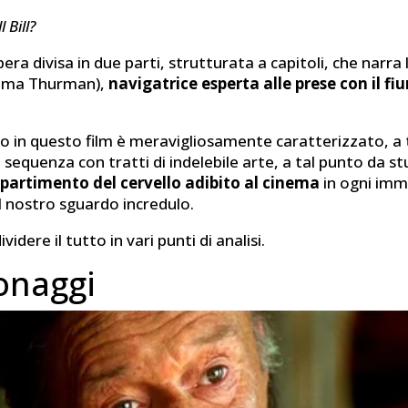
ll Bill?
pera divisa in due parti, strutturata a capitoli, che narra
(Uma Thurman),
navigatrice esperta alle prese con il fi
io in questo film è meravigliosamente caratterizzato, a 
 sequenza con tratti di indelebile arte, a tal punto da s
partimento del cervello adibito al cinema
in ogni im
l nostro sguardo incredulo.
idere il tutto in vari punti di analisi.
sonaggi