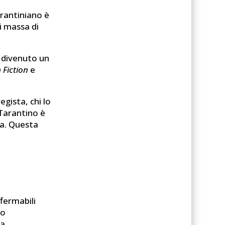
arantiniano è
i massa di
 divenuto un
 Fiction
e
gista, chi lo
 Tarantino è
ma. Questa
ffermabili
io
ta