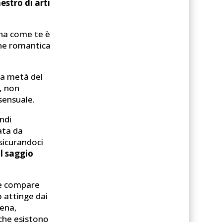
stro di arti
nna come te è
ione romantica
 a metà del
, non
 sensuale.
andi
ata da
ssicurandoci
il saggio
he compare
 attinge dai
cena,
 che esistono