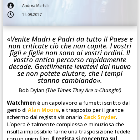

Andrea Martelli

14.09.2017
«
Venite Madri e Padri da tutto il Paese e
non criticate ciò che non capite.
I vostri
figli e figlie non sono ai vostri ordini.
Il
vostro antico percorso rapidamente
decade.
Gentilmente levatevi dal nuovo
se non potete aiutare, che i tempi
stanno cambiando».
Bob Dylan
(The Times They Are a-Changin’)
Watchmen
è un capolavoro a fumetti scritto dal
genio di
Alan Moore
, e trasposto per il grande
schermo dal regista visionario
Zack Snyder
.
L’opera è talmente complessa e minuziosa che
risulta impossibile farne una trasposizione fedele
con un unico film.
Il regista si concentra sul