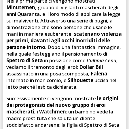
Nella prima parte ci vengono mostrati i
Minutemen
, gruppo di vigilanti mascherati degli
anni Quaranta, e il loro modo di applicare la legge
sui malviventi. Attraverso una serie di pugni, a
dimostrazione che sono persone che usano le
mani in maniera esuberante,
scatenano violenza
per primi, davanti agli occhi inorriditi delle
persone intorno
. Dopo una fantastica immagine,
nella quale festeggiano il pensionamento di
Spettro di Seta
in posizione come
L’ultima Cena
,
vediamo il tramonto degli eroi:
Dollar Bill
assassinato in una posa scomposta,
Falena
internato in manicomio, e
Silhouette
uccisa nel
letto perché lesbica dichiarata.
Successivamente ci vengono mostrate
le origini
dei protagonisti del nuovo gruppo di eroi
mascherati
, i
Watchmen
: un bambino vede la
madre prostituta che saluta un cliente
soddisfatto andarsene; la figlia di Spettro di Seta