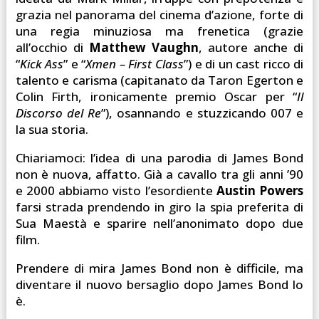
grazia nel panorama del cinema d’azione, forte di
una regia minuziosa ma frenetica (grazie
all’occhio di
Matthew Vaughn
, autore anche di
“
Kick Ass
” e “
Xmen – First Class
”) e di un cast ricco di
talento e carisma (capitanato da Taron Egerton e
Colin Firth, ironicamente premio Oscar per “
Il
Discorso del Re
”), osannando e stuzzicando 007 e
la sua storia.
Chiariamoci: l’idea di una parodia di James Bond
non è nuova, affatto. Già a cavallo tra gli anni ’90
e 2000 abbiamo visto l’esordiente
Austin Powers
farsi strada prendendo in giro la spia preferita di
Sua Maestà e sparire nell’anonimato dopo due
film.
Prendere di mira James Bond non è difficile, ma
diventare il nuovo bersaglio dopo James Bond lo
è.