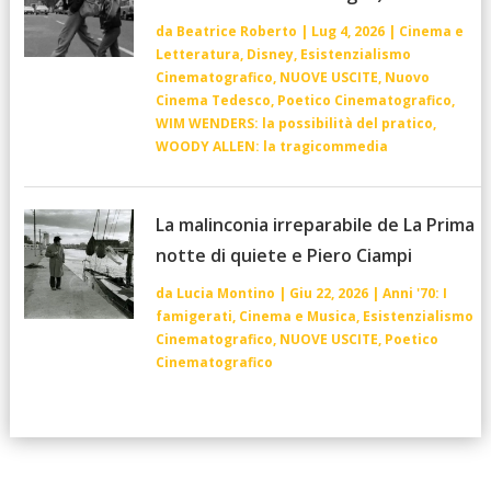
da
Beatrice Roberto
|
Lug 4, 2026
|
Cinema e
Letteratura
,
Disney
,
Esistenzialismo
Cinematografico
,
NUOVE USCITE
,
Nuovo
Cinema Tedesco
,
Poetico Cinematografico
,
WIM WENDERS: la possibilità del pratico
,
WOODY ALLEN: la tragicommedia
La malinconia irreparabile de La Prima
notte di quiete e Piero Ciampi
da
Lucia Montino
|
Giu 22, 2026
|
Anni '70: I
famigerati
,
Cinema e Musica
,
Esistenzialismo
Cinematografico
,
NUOVE USCITE
,
Poetico
Cinematografico