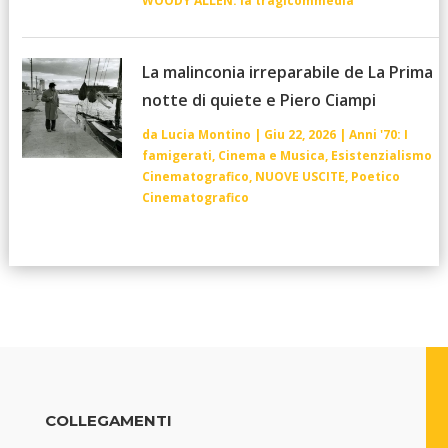
WOODY ALLEN: la tragicommedia
La malinconia irreparabile de La Prima
notte di quiete e Piero Ciampi
da
Lucia Montino
|
Giu 22, 2026
|
Anni '70: I
famigerati
,
Cinema e Musica
,
Esistenzialismo
Cinematografico
,
NUOVE USCITE
,
Poetico
Cinematografico
COLLEGAMENTI