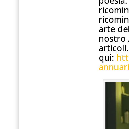
poesia:
ricomin
ricomin
arte del
nostro 
articoli
qui:
ht
annuari