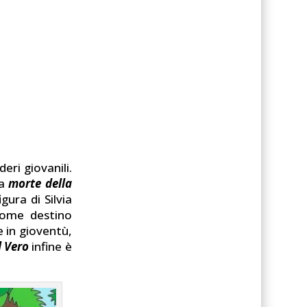
eri giovanili.
la
morte della
gura di Silvia
come destino
te in gioventù,
l Vero
infine è