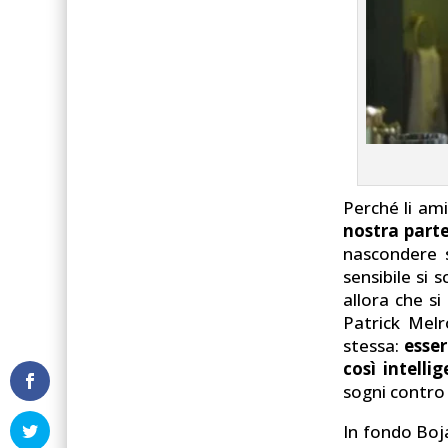
Perché li am
nostra part
nascondere s
sensibile si 
allora che s
Patrick Melr
stessa:
esser
così intelli
sogni contro 
In fondo Bo