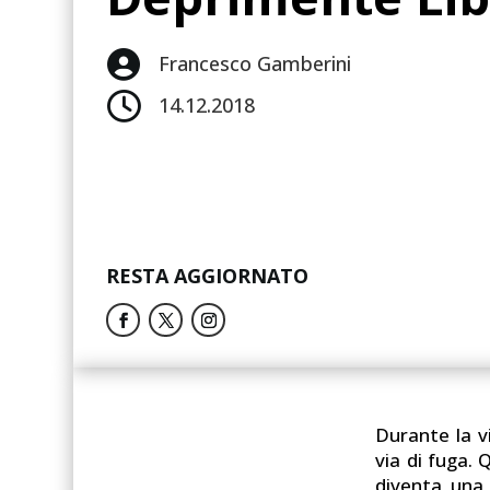

Francesco Gamberini

14.12.2018
RESTA AGGIORNATO
Durante la vi
via di fuga.
diventa una 