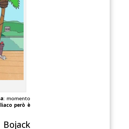
ia
: momento
lliaco però è
 Bojack