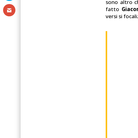
sono altro c
fatto
Giaco
versi si foca