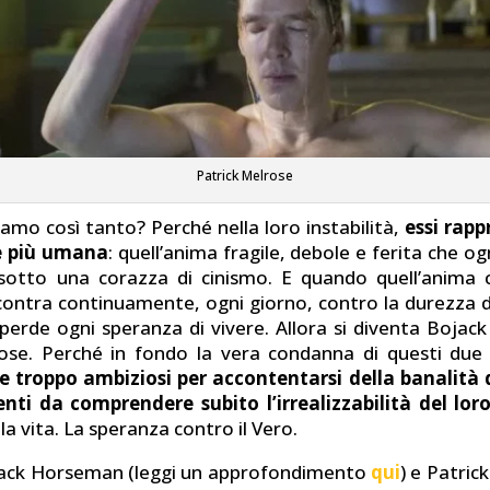
Patrick Melrose
iamo così tanto? Perché nella loro instabilità,
essi rap
e più umana
: quell’anima fragile, debole e ferita che o
otto una corazza di cinismo. E quando quell’anima c
scontra continuamente, ogni giorno, contro la durezza d
i perde ogni speranza di vivere. Allora si diventa Boja
ose. Perché in fondo la vera condanna di questi due 
e troppo ambiziosi per accontentarsi della banalità
genti da comprendere subito l’irrealizzabilità del lor
la vita. La speranza contro il Vero.
jack Horseman (leggi un approfondimento
qui
) e Patric