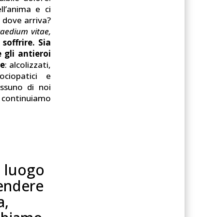
l’anima e ci
dove arriva?
taedium vitae,
 soffrire. Sia
gli antieroi
ne
: alcolizzati,
ociopatici e
ssuno di noi
a continuiamo
co luogo
endere
a,