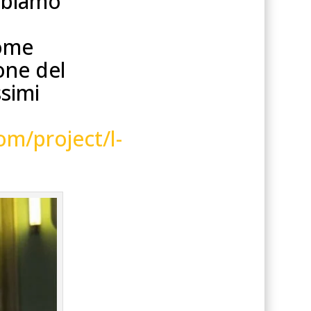
bbiamo
come
ione del
ssimi
m/project/l-