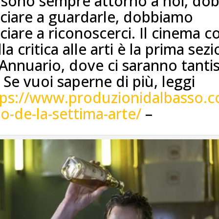
 sono sempre attorno a noi, do
ciare a guardarle, dobbiamo
ciare a riconoscerci. Il cinema 
la critica alle arti è la prima sez
Annuario, dove ci saranno tanti
. Se vuoi saperne di più, leggi
tps://www.produzionidalbasso.co
o-de-la-settima-arte/
–