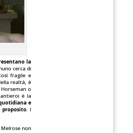
presentano la
gnuno cerca di
osì fragile e
ella realtà, è
ck Horseman o
antieroi è la
 quotidiana e
o proposito
. I
k Melrose non