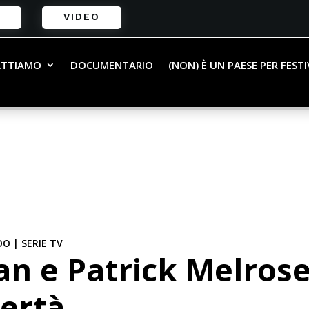
VIDEO
ATTIAMO
DOCUMENTARIO
(NON) È UN PAESE PER FEST
OO
|
SERIE TV
n e Patrick Melrose
ertà