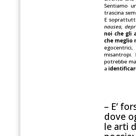
Sentiamo un
trascina semp
E soprattutt
nausea, depr
noi che gli a
che meglio 
egocentrici
misantropi.
potrebbe mai
a
identificar
– E’ for
dove o
le arti 