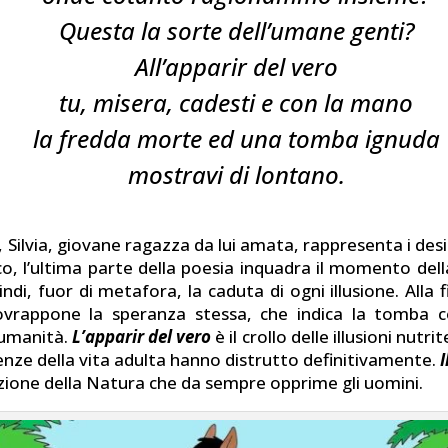
Questa la sorte dell’umane genti?
All’apparir del vero
tu, misera, cadesti e con la mano
la fredda morte ed una tomba ignuda
mostravi di lontano.
 Silvia, giovane ragazza da lui amata, rappresenta i desid
ico, l’ultima parte della poesia inquadra il momento del
ndi, fuor di metafora, la caduta di ogni illusione. Alla fi
ovrappone la speranza stessa, che indica la tomba 
’umanità.
L’apparir del vero
è il crollo delle illusioni nutri
enze della vita adulta hanno distrutto definitivamente.
I
zione della Natura che da sempre opprime gli uomini.