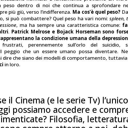
 peso dentro di noi che continua a sprofondare nel
re più giù, verso l’indifferenza.
Ma cos’è quel peso?
Da 
o, si può combattere? Quel peso ha vari nomi:
spleen, 
essione
, ma ha sempre una caratteristica comune:
fa
ltri
.
Patrick Melrose e Bojack Horseman sono forse 
rappresentano la condizione umana della depressio
, frustrati, perennemente sull’orlo del suicidio, s
 Il peggio che un essere umano possa diventare. Ne
 dire che siano dei modelli di comportamento, tuttavi
ci
in loro.
se il Cinema (e le serie Tv) l’uni
ggi possiamo accedere e compr
dimenticate? Filosofia, letteratur