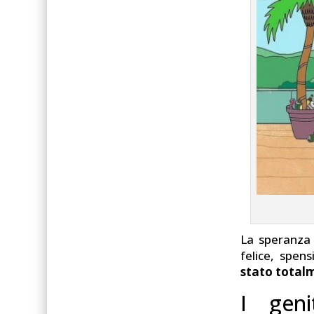
La speranza 
felice, spens
stato total
I geni