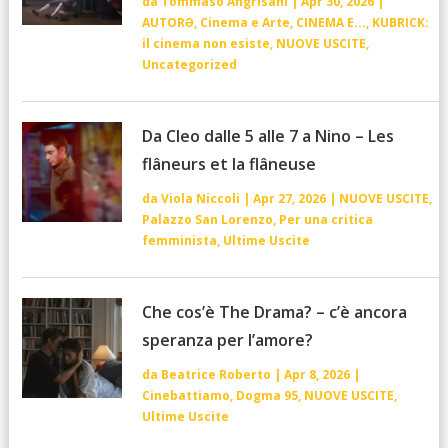
da
Tommaso Angrisani
|
Apr 30, 2026
|
AUTORƏ
,
Cinema e Arte
,
CINEMA E...
,
KUBRICK:
il cinema non esiste
,
NUOVE USCITE
,
Uncategorized
Da Cleo dalle 5 alle 7 a Nino – Les
flâneurs et la flâneuse
da
Viola Niccoli
|
Apr 27, 2026
|
NUOVE USCITE
,
Palazzo San Lorenzo
,
Per una critica
femminista
,
Ultime Uscite
Che cos’è The Drama? – c’è ancora
speranza per l’amore?
da
Beatrice Roberto
|
Apr 8, 2026
|
Cinebattiamo
,
Dogma 95
,
NUOVE USCITE
,
Ultime Uscite