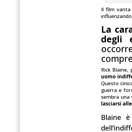
Il film vanta
influenzando
La car
degli 
occorre
compren
Rick Blaine, 
uomo indiffe
Questo cinic
guerra e for
sembra una v
lasciarsi all
Blaine 
dell’indi