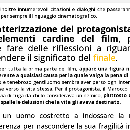
 inoltre innumerevoli citazioni e dialoghi che passeran
 per sempre il linguaggio cinematografico.
atterizzazione del protagonist
elementi cardine del film
, 
 fare delle riflessioni a rigu
dere il significato del
finale
.
per tutta la prima parte del film,
appare una figura n
rente a qualsiasi causa per la quale valga la pena d
o e tenebroso gentiluomo sembra aver perso ogni inter
se verso la vita stessa. Per il protagonista, il Marocco
ia di fuga da chi lo considerava un nemico,
piuttosto
e spalle le delusioni che la vita gli aveva destinato.
è un uomo costretto a indossare la 
fferenza per nascondere la sua fragilità i