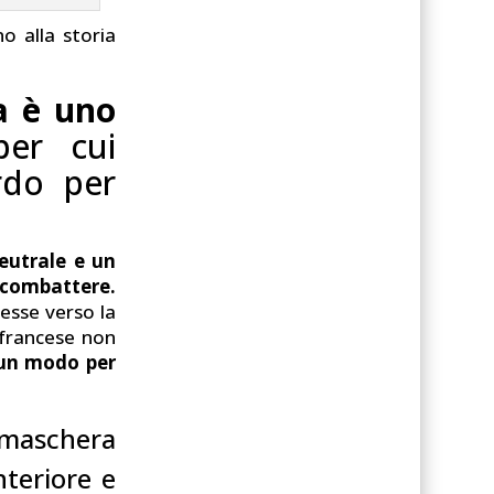
no alla storia
a è uno
per cui
ardo per
eutrale e un
i combattere.
esse verso la
 francese non
 un modo per
maschera
nteriore e