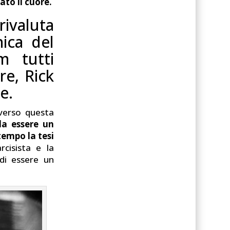
ato il cuore.
ivaluta
ica del
m tutti
re, Rick
e.
 verso questa
ela essere un
tempo la tesi
rcisista e la
 di essere un