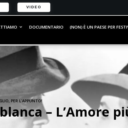
VIDEO
ATTIAMO
DOCUMENTARIO
(NON) È UN PAESE PER FEST
LIO, PER L'APPUNTO!
sablanca – L’Amore p