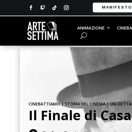
MANIFESTO
ANIMAZIONE
CINEB
CINEBATTIAMO
|
STORIA DEL CINEMA
|
UN DETTAG
Il Finale di Ca