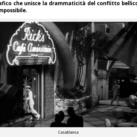
ico che unisce la drammaticità del conflitto bellico
mpossibile.
Casablanca