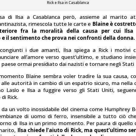
Rick e Ilsa in Casablanca
sa di Ilsa a Casablanca però, assieme al marito att
tinazista, rimescola tutte le carte e
Blaine è costrett
nteriore fra la moralità della causa per cui Ilsa
e il sentimento che prova nei confronti della donna.
congiunti i due amanti, Ilsa spiega a Rick i motivi 
nunciare all’amore verso quest’ultimo, e studiano in
l paese ormai presidiato dai nazisti e tornare negli Stati 
momento Blaine sembra voler tradire la sua causa, c
alle autorità in cambio di un espatrio sicuro, ma nella
no Laslo e Ilsa a fuggire verso gli Stati Uniti, seguen
 di Rick.
 da un volto inossidabile del cinema come Humphrey B
mbianze di uomo di ferro, insensibile a tutto ciò che
itorno di Ilsa in un primo momento. Per paura di quello
marito,
Ilsa chiede l’aiuto di Rick, ma quest’ultimo s