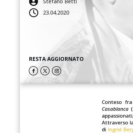

Stefano Betti

23.04.2020
RESTA AGGIORNATO
Conteso fra 
Casablanca
(
appassionati
Attraverso l
di
Ingrid Be