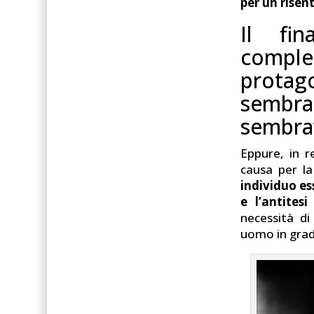
per un risen
Il fin
comple
protag
sembran
sembrav
Eppure, in r
causa per l
individuo es
e l’antites
necessità di
uomo in grado