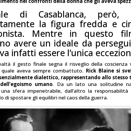
timento nei confronti della donna che gli aveva spezz
ale di Casablanca, però, r
tamente la figura fredda e cin
onista. Mentre in questo fil
o avere un ideale da persegui
a infatti essere l’unica eccezion
ealtà il gesto finale segna il risveglio della coscienza
a quale aveva sempre combattuto.
Rick Blaine si sv
senzialmente dialettico, rappresentando allo stesso 
i dell’egoismo umano
. Da un lato una solitudine na
 una sfera impenetrabile, dall’altro la responsabilità
 di spostare gli equilibri nel caos della guerra.