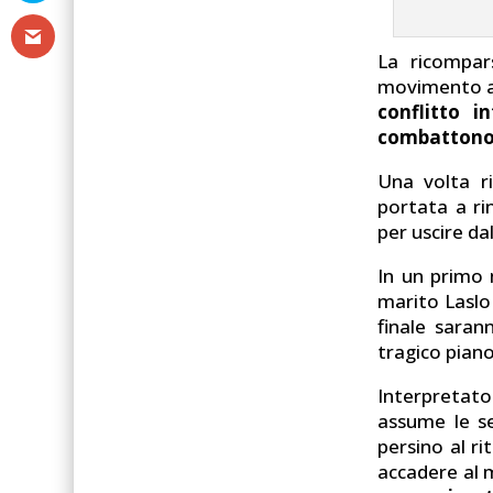
La ricompar
movimento an
conflitto i
combattono 
Una volta ri
portata a ri
per uscire da
In un primo 
marito Laslo 
finale saran
tragico piano
Interpretato
assume le se
persino al r
accadere al 