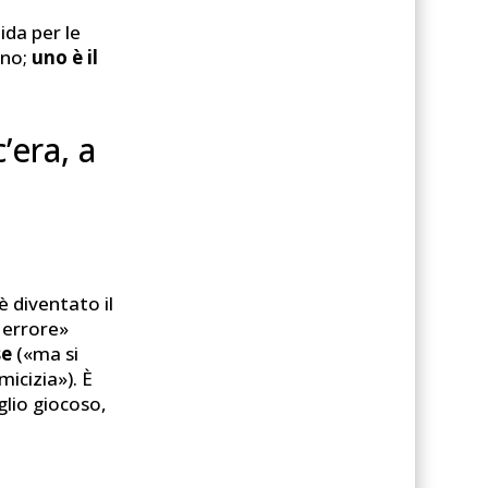
da per le
ino;
uno è il
’era, a
è diventato il
 errore»
se
(«ma si
icizia»). È
glio giocoso,