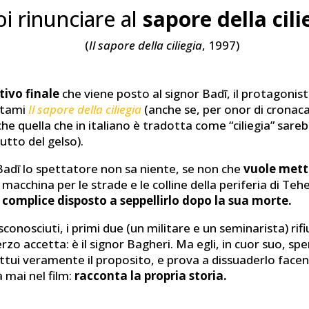
i rinunciare al
sapore della cili
(
Il sapore della ciliegia
, 1997)
ativo finale
che viene posto al signor Badī, il protagonista
stami
Il sapore della ciliegia
(anche se, per onor di cronac
 quella che in italiano è tradotta come “ciliegia” sarebb
frutto del gelso).
 Badī lo spettatore non sa niente, se non che
vuole mette
n macchina per le strade e le colline della periferia di Te
n complice disposto a seppellirlo dopo la sua morte.
sconosciuti, i primi due (un militare e un seminarista) rif
 terzo accetta: è il signor Bagheri. Ma egli, in cuor suo, sp
ttui veramente il proposito, e prova a dissuaderlo facen
 mai nel film:
racconta la propria storia.