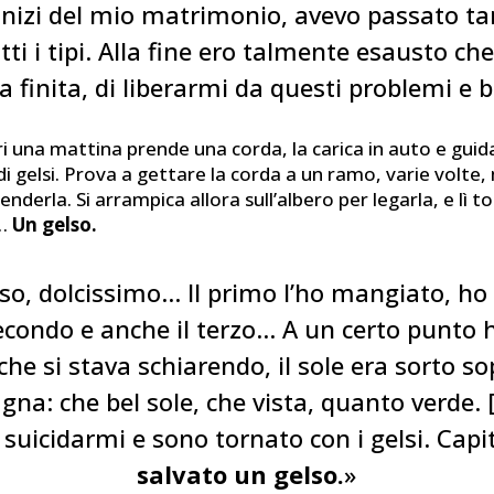
 inizi del mio matrimonio, avevo passato tan
utti i tipi. Alla fine ero talmente esausto ch
la finita, di liberarmi da questi problemi e 
i una mattina prende una corda, la carica in auto e guid
i gelsi. Prova a gettare la corda a un ramo, varie volte
enderla. Si arrampica allora sull’albero per legarla, e lì 
…
Un gelso.
lso, dolcissimo… Il primo l’ho mangiato, h
secondo e anche il terzo… A un certo punto ho
 che si stava schiarendo, il sole era sorto so
na: che bel sole, che vista, quanto verde. 
suicidarmi e sono tornato con i gelsi. Cap
salvato un gelso.
»