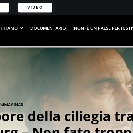
VIDEO
ATTIAMO
DOCUMENTARIO
(NON) È UN PAESE PER FEST
 IMMAGINARI
apore della ciliegia t
rg – Non fate troppi