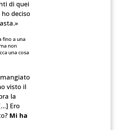
ti di quei
e ho deciso
basta.»
a fino a una
, ma non
tocca una cosa
o mangiato
 visto il
pra la
[…] Ero
ito?
Mi ha