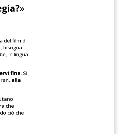
egia?
»
 del film di
a, bisogna
e, in lingua
rvi fine.
Si
heran,
alla
iutano
era che
do ciò che