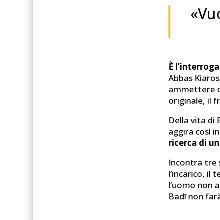
«Vuo
È l’interrog
Abbas Kiaro
ammettere che
originale, il 
Della vita di
aggira così i
ricerca di u
Incontra tre 
l’incarico, il
l’uomo non a
Badī non farà