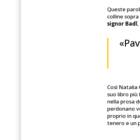
Queste parol
colline sopra
signor Badī
,
«Pav
Così Natalia 
suo libro pi
nella prosa de
perdonano vol
proprio in qu
tenero e un p