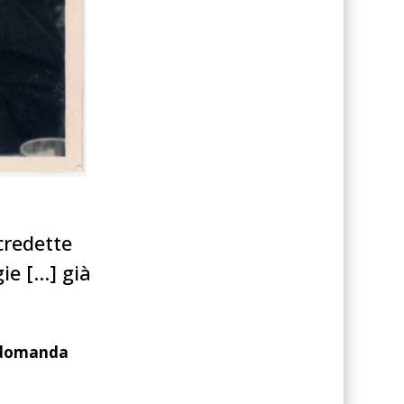
credette
ie […] già
a domanda