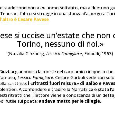
e si addicono non a
un
uomo soltanto, ma a due: uno gui
 Teheran, l’altro si strugge in una stanza d’albergo a Tor
l’altro è Cesare Pavese
.
ese si uccise un’estate che non c
Torino, nessuno di noi.»
(Natalia Ginzburg,
Lessico Famigliare
, Einaudi, 1963)
Ginzburg annuncia la morte del caro amico in quello che 
ù famoso,
Lessico Famigliare
. Cesare Garboli vede «un solo
lla scrittrice:
i «ritratti fuori misura» di Balbo e Pave
entieri. A confondere e tradire la Narratrice è stata l’am
esti ritratti che il lettore viene a conoscenza di un detta
o’ futile sul poeta:
andava matto per le ciliegie.