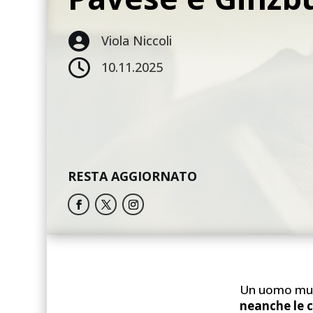

Viola Niccoli

10.11.2025
RESTA AGGIORNATO
Un uomo muor
neanche le 