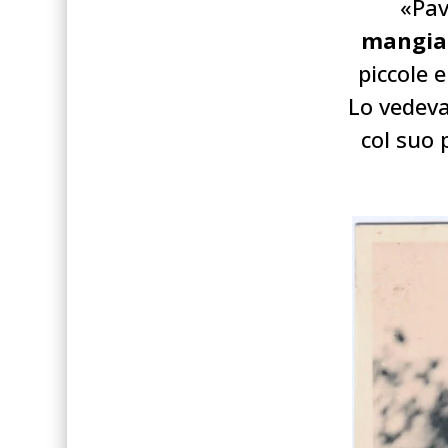
«Pav
mangian
piccole 
Lo vedeva
col suo 