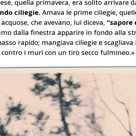
ese, quella primavera, era solito arrivare d
do ciliegie.
Amava le prime ciliegie, quel
e acquose, che avevano, lui diceva,
“sapore d
mo dalla finestra apparire in fondo alla str
passo rapido; mangiava ciliegie e scagliava i
contro i muri con un tiro secco fulmineo.»