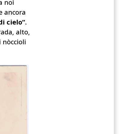
a noi
le ancora
i cielo”.
ada, alto,
 nòccioli