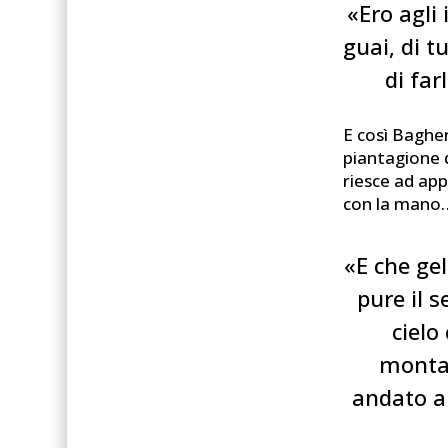
«Ero agli
guai, di t
di far
E così Bagher
piantagione d
riesce ad app
con la mano
«E che ge
pure il 
cielo
montag
andato a 