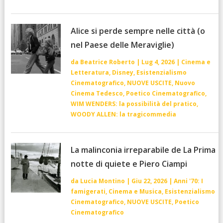
Alice si perde sempre nelle città (o
nel Paese delle Meraviglie)
da
Beatrice Roberto
|
Lug 4, 2026
|
Cinema e
Letteratura
,
Disney
,
Esistenzialismo
Cinematografico
,
NUOVE USCITE
,
Nuovo
Cinema Tedesco
,
Poetico Cinematografico
,
WIM WENDERS: la possibilità del pratico
,
WOODY ALLEN: la tragicommedia
La malinconia irreparabile de La Prima
notte di quiete e Piero Ciampi
da
Lucia Montino
|
Giu 22, 2026
|
Anni '70: I
famigerati
,
Cinema e Musica
,
Esistenzialismo
Cinematografico
,
NUOVE USCITE
,
Poetico
Cinematografico