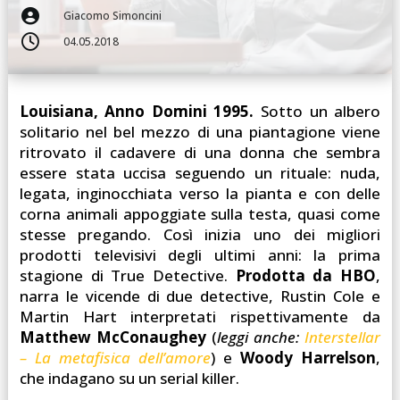

Giacomo Simoncini

04.05.2018
Louisiana, Anno Domini 1995.
Sotto un albero
solitario nel bel mezzo di una piantagione viene
ritrovato il cadavere di una donna che sembra
essere stata uccisa seguendo un rituale: nuda,
legata, inginocchiata verso la pianta e con delle
corna animali appoggiate sulla testa, quasi come
stesse pregando. Così inizia uno dei migliori
prodotti televisivi degli ultimi anni: la prima
stagione di True Detective.
Prodotta da HBO
,
narra le vicende di due detective, Rustin Cole e
Martin Hart interpretati rispettivamente da
Matthew McConaughey
(
leggi anche:
Interstellar
– La metafisica dell’amore
) e
Woody Harrelson
,
che indagano su un serial killer.