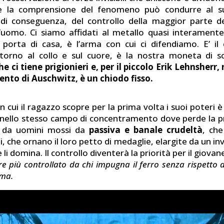
 e la comprensione del fenomeno può condurre al su
 di conseguenza, del controllo della maggior parte de
l’uomo. Ci siamo affidati al metallo quasi interamente.
 porta di casa, è l’arma con cui ci difendiamo. E’ il
torno al collo e sul cuore, è la nostra moneta di 
e ci tiene prigionieri e, per il piccolo Erik Lehnsherr
nto di Auschwitz, è un chiodo fisso.
 cui il ragazzo scopre per la prima volta i suoi poteri è
,nello stesso campo di concentramento dove perde la 
o da uomini mossi da
passiva e banale crudeltà
, ch
li, che ornano il loro petto di medaglie, elargite da un in
 li domina. Il controllo diventerà la priorità per il giova
e più controllato da chi impugna il ferro senza rispetto 
rma.