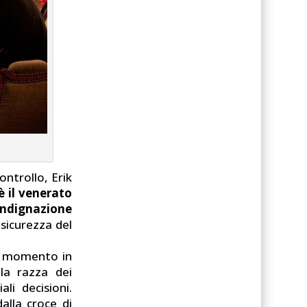
ontrollo, Erik
è il venerato
 indignazione
sicurezza del
il momento in
lla razza dei
li decisioni.
alla croce di