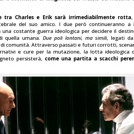
e tra Charles e Erik sarà irrimediabilmente rotta
,
tebrale del suo amico. I due però continueranno a i
in una costante guerra ideologica per decidere il destin
di quella umana.
Due poli lontani, ma simili
, legati d
 di comunità. Attraverso passati e futuri corrotti, scenari
rnativi e cure per la mutazione, la lotta ideologica 
gneto persisterà,
come una partita a scacchi pere