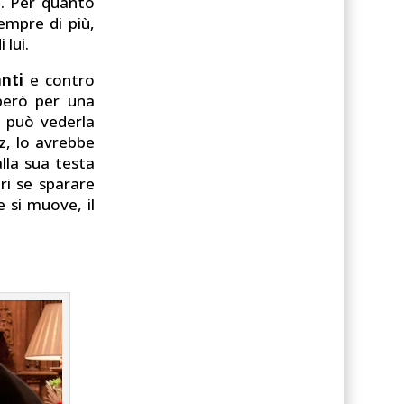
o
. Per quanto
empre di più,
 lui.
anti
e contro
 però per una
n può vederla
z, lo avrebbe
alla sua testa
ri se sparare
e si muove, il