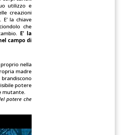
o utilizzo e
lle creazioni
 E’ la chiave
 ciondolo che
scambio.
E’ la
, nel campo di
 proprio nella
propria madre
e brandiscono
visibile potere
ne mutante.
del potere che