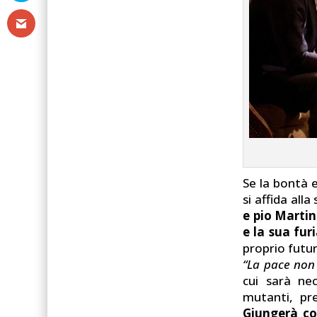
Se la bontà e
si affida all
e pio Martin
e la sua fur
proprio futur
“La pace non
cui sarà nec
mutanti, pre
Giungerà c