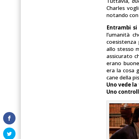
Tuttavia,
du
Charles vogl
notando con c
Entrambi si
l’umanità ch
coesistenza 
allo stesso 
assicurato ch
erano buone 
era la cosa g
cane della pi
Uno vede la 
Uno controll