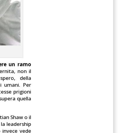
ere un ramo
rnita, non il
pero, della
li umani. Per
esse prigioni
 supera quella
tian Shaw o il
 la leadership
o invece vede