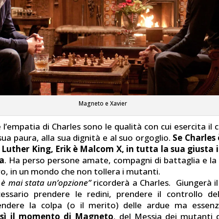
Magneto e Xavier
 l’empatia di Charles sono le qualità con cui esercita il c
a sua paura, alla sua dignità e al suo orgoglio.
Se Charles 
 Luther King, Erik è Malcom X, in tutta la sua giusta
ia
. Ha perso persone amate, compagni di battaglia e la 
o, in un mondo che non tollera i mutanti.
 è mai stata un’opzione”
ricorderà a Charles. Giungerà 
essario prendere le redini, prendere il controllo de
ndere la colpa (o il merito) delle ardue ma essenzia
osì il momento di Magneto
, del Messia dei mutanti d