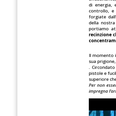
di energia,
controllo, e
forgiate dal
della nostra
portiamo at
recinzione ch
concentrame
Il momento in
sua prigione
. Circondat
pistole e fuci
superiore che
Per non esser
impregna l’a