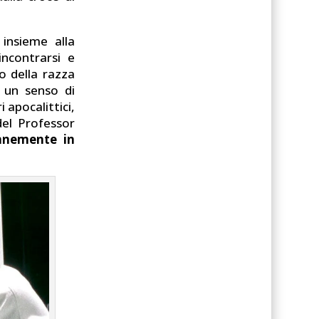
 insieme alla
ncontrarsi e
o della razza
a un senso di
 apocalittici,
del Professor
nnemente in