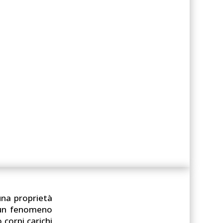
 una proprietà
è un fenomeno
 corpi carichi