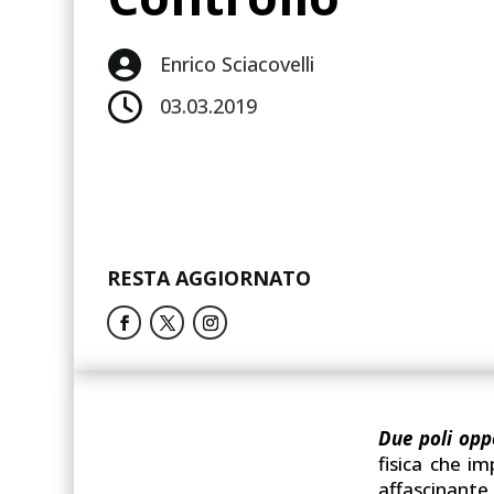

Enrico Sciacovelli

03.03.2019
RESTA AGGIORNATO
Due poli opp
fisica che i
affascinante,