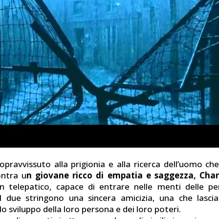
pravvissuto alla prigionia e alla ricerca dell’uomo che
ontra u
n giovane ricco di empatia e saggezza, Char
n telepatico, capace di entrare nelle menti delle pe
 I due stringono una sincera amicizia, una che lasci
llo sviluppo della loro persona e dei loro poteri.