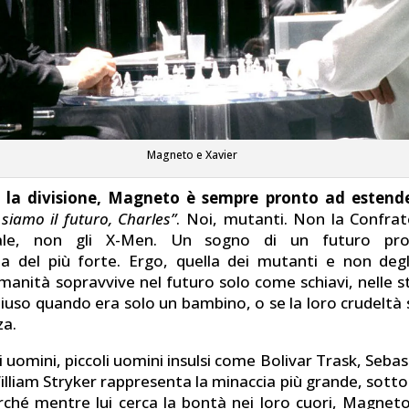
Magneto e Xavier
 la divisione, Magneto è sempre pronto ad estend
 siamo il futuro, Charles”
. Noi, mutanti. Non la Confrate
nale, non gli X-Men. Un sogno di un futuro pros
a del più forte. Ergo, quella dei mutanti e non deg
manità sopravvive nel futuro solo come schiavi, nelle st
chiuso quando era solo un bambino, o se la loro crudeltà
za.
i uomini, piccoli uomini insulsi come Bolivar Trask, Sebas
lliam Stryker rappresenta la minaccia più grande, sotto
erché mentre lui cerca la bontà nei loro cuori, Magnet