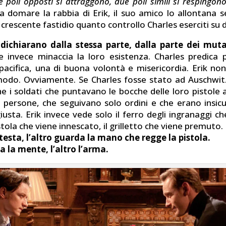
e poli opposti si attraggono, due poli simili si respingon
ia domare la rabbia di Erik, il suo amico lo allontana s
rescente fastidio quanto controllo Charles eserciti su di
 dichiarano dalla stessa parte, dalla parte dei mut
e invece minaccia la loro esistenza. Charles predica
pacifica, una di buona volontà e misericordia. Erik no
modo. Ovviamente. Se Charles fosse stato ad Auschwit
e i soldati che puntavano le bocche delle loro pistole 
persone, che seguivano solo ordini e che erano insicu
iusta. Erik invece vede solo il ferro degli ingranaggi ch
stola che viene innescato, il grilletto che viene premuto.
testa, l’altro guarda la mano che regge la pistola.
a la mente, l’altro l’arma.