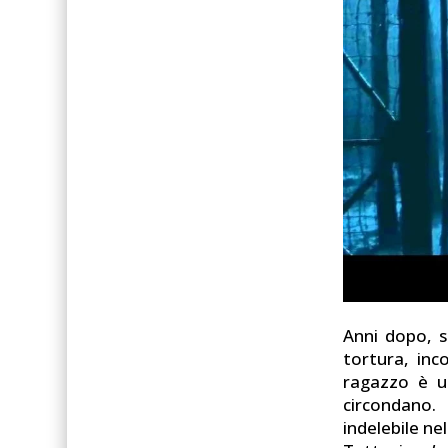
Anni dopo, so
tortura, inc
ragazzo è u
circondano.
indelebile ne