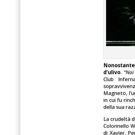
Nonostante
d’ulivo
.
“Noi
Club Infer
sopravvivenz
Magneto, l’u
in cui fu rin
della sua raz
La crudeltà d
Colonnello Wi
di Xavier. P