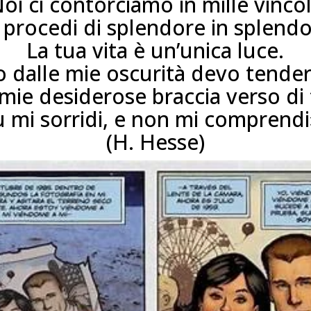
oi ci contorciamo in mille vincol
 procedi di splendore in splendo
La tua vita è un’unica luce.
o dalle mie oscurità devo tende
 mie desiderose braccia verso di 
u mi sorridi, e non mi comprendi
(H. Hesse)