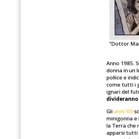
“Dottor Ma
Anno 1985. S
donna in un 
pollice e ind
come tutti i
ignari del fu
divideranno
Gli
anni ’60
so
minigonna e i
la Terra che 
apparsi tutti