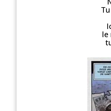
N
Tu
I
le
t