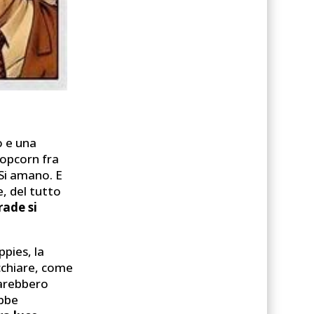
o e una
popcorn fra
 Si amano. E
, del tutto
rade si
ppies, la
ecchiare, come
sarebbero
ebbe