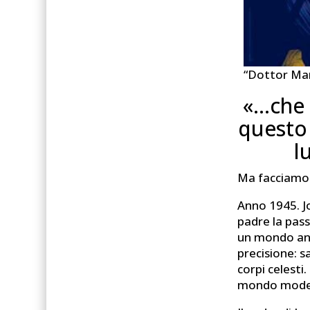
“Dottor Ma
«…che 
questo 
l
Ma facciamo 
Anno 1945. J
padre la pass
un mondo anc
precisione: 
corpi celesti
mondo modern