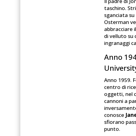
Il padre di J
taschino. St
sganciata su 
Osterman vede
abbracciare i
di velluto su
ingranaggi c
Anno 1948
University
Anno 1959. Fo
centro di ric
oggetti, nel
cannoni a par
inversamente
conosce
Jane
sfiorano pas
punto.