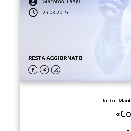

Giacomo Taggi

29.03.2019
RESTA AGGIORNATO
Dottor Manha
«Co