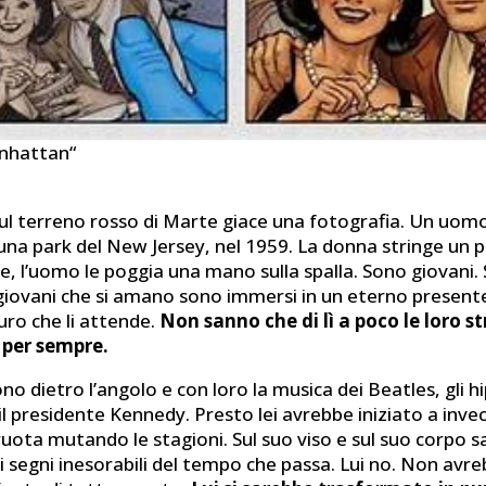
nhattan“
ul terreno rosso di Marte giace una fotografia. Un uom
luna park del New Jersey, nel 1959. La donna stringe un 
ice, l’uomo le poggia una mano sulla spalla. Sono giovani.
 giovani che si amano sono immersi in un eterno presente
turo che li attende.
Non sanno che di lì a poco le loro st
 per sempre.
no dietro l’angolo e con loro la musica dei Beatles, gli hi
l presidente Kennedy. Presto lei avrebbe iniziato a inv
ruota mutando le stagioni. Sul suo viso e sul suo corpo 
 i segni inesorabili del tempo che passa. Lui no. Non avr