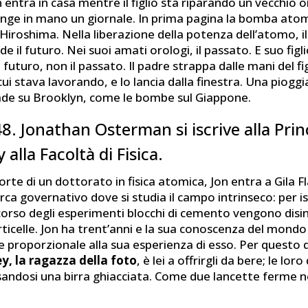
on entra in casa mentre il figlio sta riparando un vecchio 
ringe in mano un giornale. In prima pagina la bomba ato
Hiroshima. Nella liberazione della potenza dell’atomo, il
 il futuro. Nei suoi amati orologi, il passato. E suo figl
l futuro, non il passato. Il padre strappa dalle mani del fi
 cui stava lavorando, e lo lancia dalla finestra. Una pioggi
ade su Brooklyn, come le bombe sul Giappone.
. Jonathan Osterman si iscrive alla Pri
 alla Facoltà di Fisica.
rte di un dottorato in fisica atomica, Jon entra a Gila Fl
erca governativo dove si studia il campo intrinseco: per is
 corso degli esperimenti blocchi di cemento vengono disi
ticelle. Jon ha trent’anni e la sua conoscenza del mondo
 proporzionale alla sua esperienza di esso. Per questo
y, la ragazza della foto
, è lei a offrirgli da bere; le loro 
sandosi una birra ghiacciata. Come due lancette ferme n