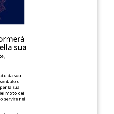
formerà
ella sua
».
tato da suo
 simbolo di
per la sua
del moto dei
o servire nel