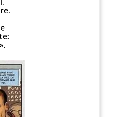
i.
re.
re
te:
».