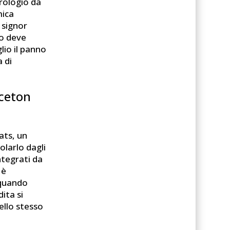
orologio da
mica
 signor
io deve
glio il panno
a di
nceton
ats, un
olarlo dagli
ntegrati da
 è
 quando
dita si
ello stesso