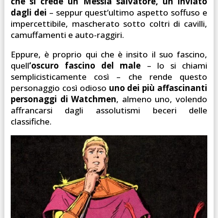
che si crede un Messia salvatore, un inviato
dagli dei
– seppur quest’ultimo aspetto soffuso e
impercettibile, mascherato sotto coltri di cavilli,
camuffamenti e auto-raggiri.
Eppure, è proprio qui che è insito il suo fascino,
quell
‘oscuro fascino del male
– lo si chiami
semplicisticamente così – che rende questo
personaggio così odioso
uno dei più affascinanti
personaggi di Watchmen
, almeno uno, volendo
affrancarsi dagli assolutismi beceri delle
classifiche.