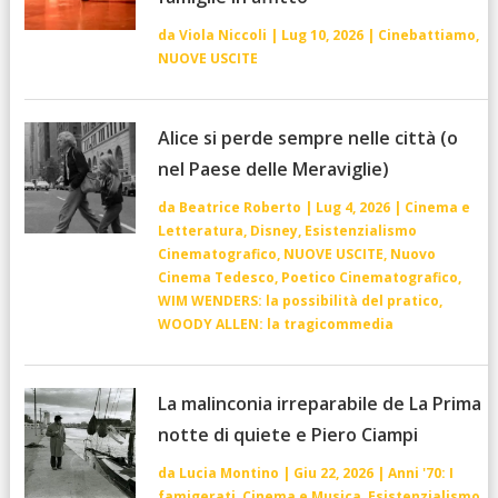
da
Viola Niccoli
|
Lug 10, 2026
|
Cinebattiamo
,
NUOVE USCITE
Alice si perde sempre nelle città (o
nel Paese delle Meraviglie)
da
Beatrice Roberto
|
Lug 4, 2026
|
Cinema e
Letteratura
,
Disney
,
Esistenzialismo
Cinematografico
,
NUOVE USCITE
,
Nuovo
Cinema Tedesco
,
Poetico Cinematografico
,
WIM WENDERS: la possibilità del pratico
,
WOODY ALLEN: la tragicommedia
La malinconia irreparabile de La Prima
notte di quiete e Piero Ciampi
da
Lucia Montino
|
Giu 22, 2026
|
Anni '70: I
famigerati
,
Cinema e Musica
,
Esistenzialismo