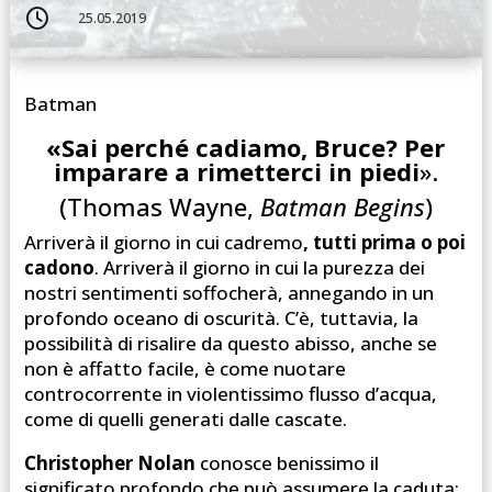

25.05.2019
Batman
«Sai perché cadiamo, Bruce? Per
imparare a rimetterci in piedi
».
(Thomas Wayne,
Batman Begins
)
Arriverà il giorno in cui cadremo
, tutti prima o poi
cadono
. Arriverà il giorno in cui la purezza dei
nostri sentimenti soffocherà, annegando in un
profondo oceano di oscurità. C’è, tuttavia, la
possibilità di risalire da questo abisso, anche se
non è affatto facile, è come nuotare
controcorrente in violentissimo flusso d’acqua,
come di quelli generati dalle cascate.
Christopher Nolan
conosce benissimo il
significato profondo che può assumere la caduta;