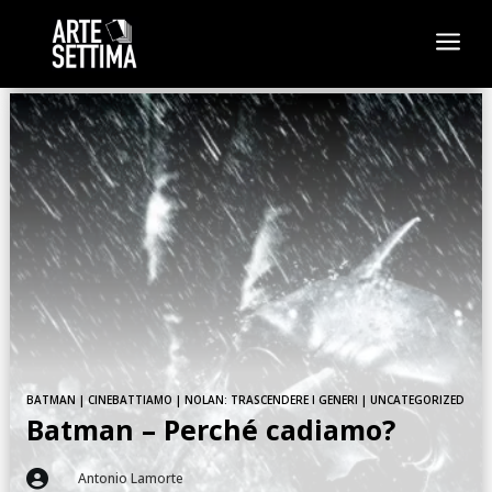
a
BATMAN
|
CINEBATTIAMO
|
NOLAN: TRASCENDERE I GENERI
|
UNCATEGORIZED
Batman – Perché cadiamo?

Antonio Lamorte