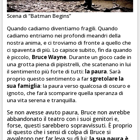
Scena di “Batman Begins”
Quando cadiamo diventiamo fragili. Quando
cadiamo entriamo nei profondi meandri della
nostra anima, e ci troviamo di fronte a quello che
ci spaventa di più. Lo capisce subito, fin da quando
è piccolo,
Bruce Wayne
. Durante un gioco cade in
una grotta piena di pipistrelli, che scatenano in lui
il sentimento più forte di tutti:
la paura
. Sarà
proprio questo sentimento a far
sgretolare la
sua famiglia
: la paura verso qualcosa di oscuro e
ignoto, che farà scomparire quella speranza di
una vita serena e tranquilla.
Se non avesse avuto paura, Bruce non avrebbe
abbandonato il teatro con i suoi genitori e,
forse, questi sarebbero sopravvissuti. È proprio
di questo che i sensi di colpa di Bruce si
avvalgono per far leva su di lui;
la sua paura è