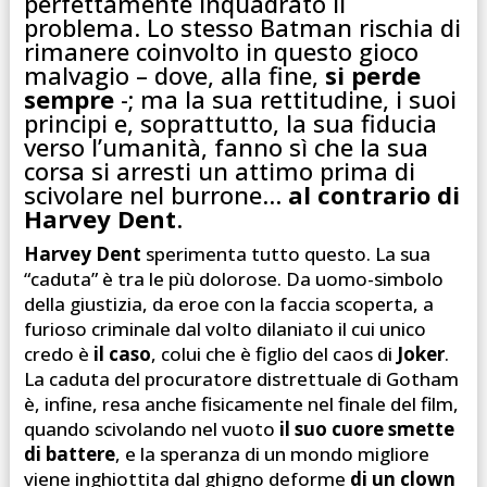
perfettamente inquadrato il
problema. Lo stesso Batman rischia di
rimanere coinvolto in questo gioco
malvagio – dove, alla fine,
si perde
sempre
-; ma la sua rettitudine, i suoi
principi e, soprattutto, la sua fiducia
verso l’umanità, fanno sì che la sua
corsa si arresti un attimo prima di
scivolare nel burrone…
al contrario di
Harvey Dent
.
Harvey Dent
sperimenta tutto questo. La sua
“caduta” è tra le più dolorose. Da uomo-simbolo
della giustizia, da eroe con la faccia scoperta, a
furioso criminale dal volto dilaniato il cui unico
credo è
il caso
, colui che è figlio del caos di
Joker
.
La caduta del procuratore distrettuale di Gotham
è, infine, resa anche fisicamente nel finale del film,
quando scivolando nel vuoto
il suo cuore smette
di battere
, e la speranza di un mondo migliore
viene inghiottita dal ghigno deforme
di un clown