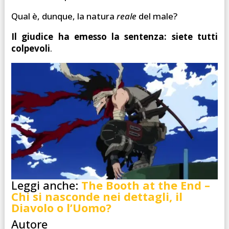
Qual è, dunque, la natura
reale
del male?
Il giudice ha emesso la sentenza: siete tutti
colpevoli
.
Leggi anche:
The Booth at the End –
Chi si nasconde nei dettagli, il
Diavolo o l’Uomo?
Autore