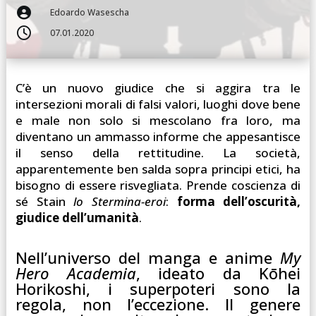

Edoardo Wasescha

07.01.2020
C’è un nuovo giudice che si aggira tra le
intersezioni morali di falsi valori, luoghi dove bene
e male non solo si mescolano fra loro, ma
diventano un ammasso informe che appesantisce
il senso della rettitudine. La società,
apparentemente ben salda sopra principi etici, ha
bisogno di essere risvegliata. Prende coscienza di
sé Stain
lo Stermina-eroi
:
forma dell’oscurità,
giudice dell’umanità
.
Nell’universo del manga e anime
My
Hero Academia
, ideato da Kōhei
Horikoshi, i superpoteri sono la
regola, non l’eccezione. Il genere