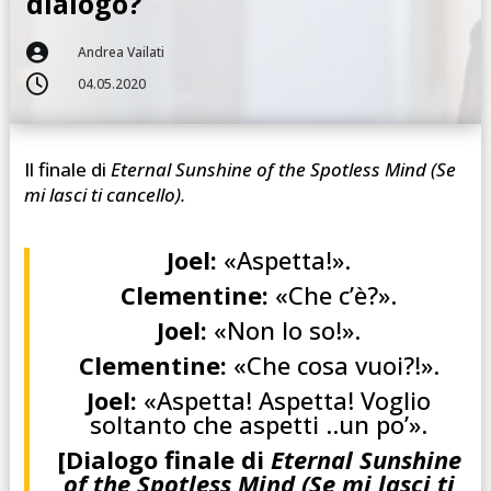
dialogo?

Andrea Vailati

04.05.2020
Il finale di
Eternal Sunshine of the Spotless Mind (Se
mi lasci ti cancello).
Joel:
«Aspetta!».
Clementine:
«Che c’è?».
Joel:
«Non lo so!».
Clementine:
«Che cosa vuoi?!».
Joel:
«Aspetta! Aspetta! Voglio
soltanto che aspetti ..un po’».
[Dialogo finale
di
Eternal Sunshine
of the Spotless Mind (Se mi lasci ti