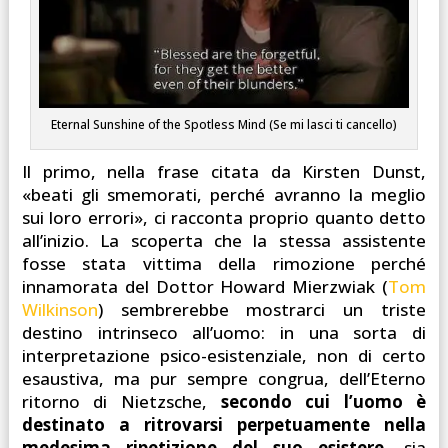
Eternal Sunshine of the Spotless Mind (Se mi lasci ti cancello)
Il primo, nella frase citata da Kirsten Dunst,
«beati gli smemorati, perché avranno la meglio
sui loro errori», ci racconta proprio quanto detto
all’inizio. La scoperta che la stessa assistente
fosse stata vittima della rimozione perché
innamorata del Dottor Howard Mierzwiak (
Tom
Wilkinson
) sembrerebbe mostrarci un triste
destino intrinseco all’uomo: in una sorta di
interpretazione psico-esistenziale, non di certo
esaustiva, ma pur sempre congrua, dell’Eterno
ritorno di Nietzsche,
secondo cui l’uomo è
destinato a ritrovarsi perpetuamente nella
medesima ripetizione del suo esistere
, sia