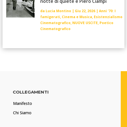
notte di quiete e Piero Ciampi
da
Lucia Montino
|
Giu 22, 2026
|
Anni '70: I
famigerati
,
Cinema e Musica
,
Esistenzialismo
Cinematografico
,
NUOVE USCITE
,
Poetico
Cinematografico
COLLEGAMENTI
Manifesto
Chi Siamo