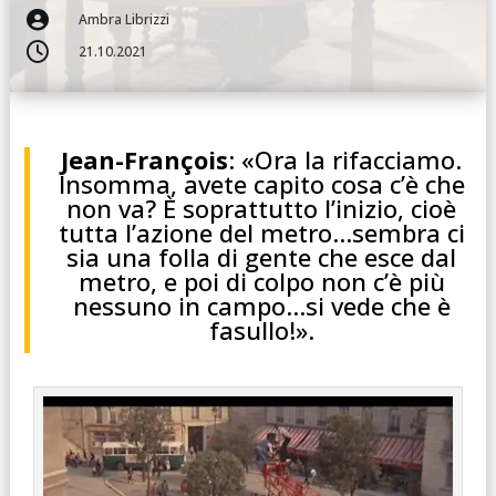

Ambra Librizzi

21.10.2021
Jean-François
: «Ora la rifacciamo.
Insomma, avete capito cosa c’è che
non va? È soprattutto l’inizio, cioè
tutta l’azione del metro…sembra ci
sia una folla di gente che esce dal
metro, e poi di colpo non c’è più
nessuno in campo…si vede che è
fasullo!».