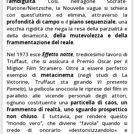
l’
ambiguità
. Così, nell’agone Socrate-
Platone/Nietzsche, la Nouvelle vague si schiera
con quest’ultimo ed elimina, attraverso la
profondità di campo
e il
piano sequenziale
, una
vecchia rigidità che nega la resa della parzialità e
della dinamicità,
della mutevolezza e della
frammentazione del reale
.
Nel 1973 esce
Effetto notte
, tredicesimo lavoro di
Truffaut, che si assicura il Premio Oscar per il
Miglior Film Straniero. Oltre a essere perfetto
esempio di
metacinema
(negli studi di La
Victorine, Truffaut sta girando
Vi presento
Pamela
), la pellicola snocciola le riprese del film in
parallelo alle vicende personali degli attori,
ognuno costituente una
particella di caos, un
frammento di realtà, uno sguardo prospettico
non chiuso
. E tuttavia, per rendere questo
“mondo vero”, che diviene “favola” quando si
crede di onorarlo «destoricizzandolo» e