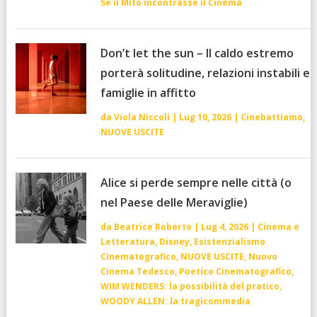
Se il Mito incontrasse il Cinema
Don’t let the sun – Il caldo estremo
porterà solitudine, relazioni instabili e
famiglie in affitto
da
Viola Niccoli
|
Lug 10, 2026
|
Cinebattiamo
,
NUOVE USCITE
Alice si perde sempre nelle città (o
nel Paese delle Meraviglie)
da
Beatrice Roberto
|
Lug 4, 2026
|
Cinema e
Letteratura
,
Disney
,
Esistenzialismo
Cinematografico
,
NUOVE USCITE
,
Nuovo
Cinema Tedesco
,
Poetico Cinematografico
,
WIM WENDERS: la possibilità del pratico
,
WOODY ALLEN: la tragicommedia