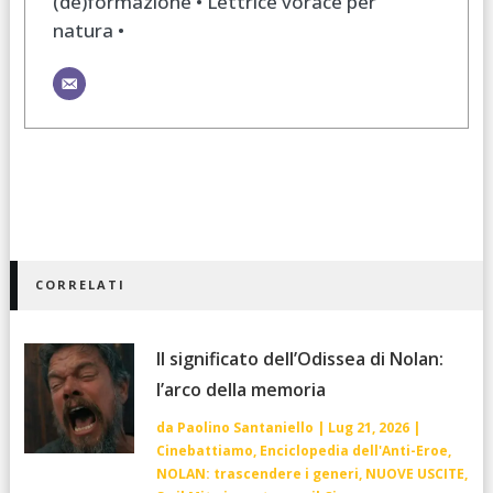
(de)formazione • Lettrice vorace per
natura •
CORRELATI
Il significato dell’Odissea di Nolan:
l’arco della memoria
da
Paolino Santaniello
|
Lug 21, 2026
|
Cinebattiamo
,
Enciclopedia dell'Anti-Eroe
,
NOLAN: trascendere i generi
,
NUOVE USCITE
,