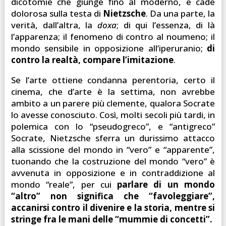
dicotomie che giunge fino al moderno, e cade
dolorosa sulla testa di
Nietzsche
. Da una parte, la
verità, dall’altra, la
doxa
; di qui l’essenza, di là
l’apparenza; il fenomeno di contro al noumeno; il
mondo sensibile in opposizione all’iperuranio;
di
contro la realtà, compare l’imitazione
.
Se l’arte ottiene condanna perentoria, certo il
cinema, che d’arte è la settima, non avrebbe
ambito a un parere più clemente, qualora Socrate
lo avesse conosciuto. Così, molti secoli più tardi, in
polemica con lo “pseudogreco”, e “antigreco”
Socrate, Nietzsche sferra un durissimo attacco
alla scissione del mondo in “vero” e “apparente”,
tuonando che la costruzione del mondo “vero” è
avvenuta in opposizione e in contraddizione al
mondo “reale”, per cui
parlare di un mondo
“altro” non significa che “favoleggiare”,
accanirsi contro il divenire e la storia, mentre si
stringe fra le mani delle “mummie di concetti”.