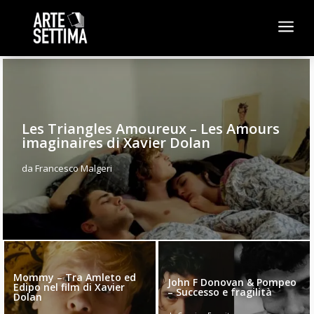
a
Les Triangles Amoureux – Les Amours
imaginaires di Xavier Dolan
da
Francesco Malgeri
Mommy – Tra Amleto ed
John F Donovan & Pompeo
Edipo nel film di Xavier
– Successo e fragilità
Dolan