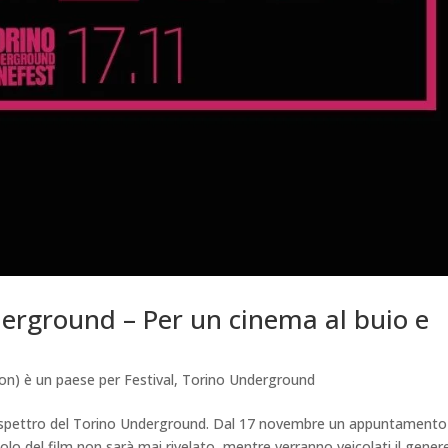
erground – Per un cinema al buio e
on) è un paese per Festival
,
Torino Underground
È lo spettro del Torino Underground. Dal 17 novembre un appuntamento
tolo del film non sarà mai rivelato, mentre verranno veicolati il genere