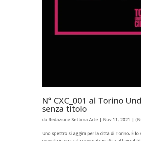
N° CXC_001 al Torino Und
senza titolo
da
Redazione Settima Arte
|
Nov 11, 2021
|
(N
Uno spettro si aggira per la città di Torino. 
mensile in una sala cinematografica al buio: il ti