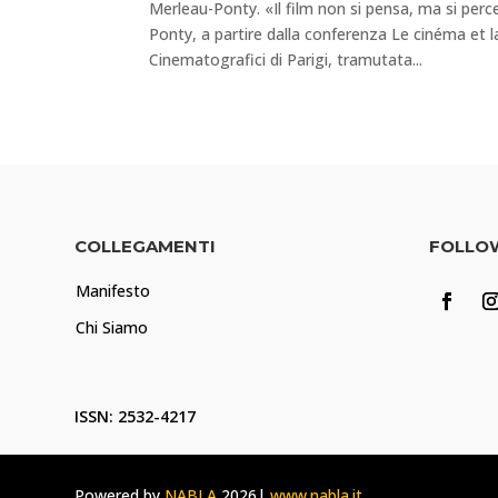
Merleau-Ponty. «Il film non si pensa, ma si per
Ponty, a partire dalla conferenza Le cinéma et la
Cinematografici di Parigi, tramutata...
COLLEGAMENTI
FOLLO
Manifesto
Chi Siamo
ISSN: 2532-4217
Powered by
NABLA
2026|
www.nabla.it