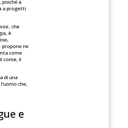
, poiché a
a a progetti
voir, che
ia, è
ese,
e
propone ne
enta come
l come, il
a di una
e l’uomo che,
gue e