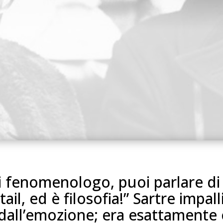
i fenomenologo, puoi parlare d
ail, ed è filosofia!” Sartre impall
 dall’emozione; era esattamente 