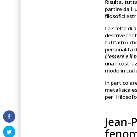
Risulta, tut
partire da Hu
filosofici es
La scelta di 
descrive l’e
tutt’altro c
personalità d
L’essere e il 
una ricostruz
modo in cui l
In particola
metafisica es
per il filos
Jean-P
fenom