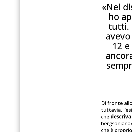
«Nel di
ho ap
tutti
avevo 
12 e
ancora
sempr
Di fronte all
tuttavia, l’e
che
descriva
bergsoniana»:
che è proprio