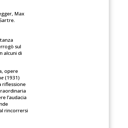
degger, Max
Sartre.
rtanza
errogò sul
 alcuni di
ma, opere
ue
(1931)
 riflessione
traordinaria
re l’audacia
ande
l rincorrersi