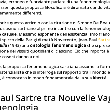
tavia, erroneo e fuorviante parlare di una fenomenologia
sserl questa proposta filosofica si è diramata dando vit
tremamente differenti.
aprire questo articolo con la citazione di Simone De Beau
ntusiasmo sartriano al primo incontro con la fenomenolog
he casuale. Massimo esponente dell’esistenzialismo franc
i spicco della Parigi di metà Novecento, Jean-Paul
Sartr
nulla
(1943) una
ontologia fenomenologica
che si pres
ione dei vissuti quotidiani di ciascuno. Ciò che importa è i
e cose si danno a noi.
re, la proposta fenomenologica sartriana assume la form
istenzialista che si interroga sul rapporto tra il mondo 
ofo, è connotato in modo fondamentale dalla sua
libertà
.
aul Sartre tra Nouvelle Va
enologia