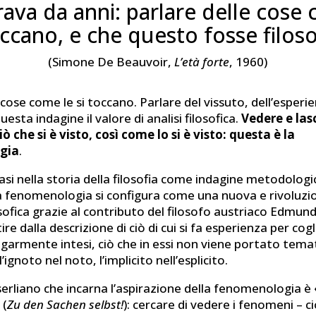
ava da anni: parlare delle cose
occano, e che questo fosse filoso
(Simone De Beauvoir,
L’età forte
, 1960)
 cose come le si toccano. Parlare del vissuto, dell’esper
uesta indagine il valore di analisi filosofica.
Vedere e lasc
ò che si è visto, così come lo si è visto: questa è la
gia
.
si nella storia della filosofia come indagine metodologi
 fenomenologia si configura come una nuova e rivoluzi
sofica grazie al contributo del filosofo austriaco Edmun
ire dalla descrizione di ciò di cui si fa esperienza per cogli
garmente intesi, ciò che in essi non viene portato tem
’ignoto nel noto, l’implicito nell’esplicito.
serliano che incarna l’aspirazione della fenomenologia è
»
(
Zu den Sachen selbst!
): cercare di vedere i fenomeni – c