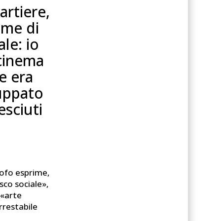
artiere,
ome di
le: io
 cinema
e era
luppato
sciuti
osofo esprime,
sco sociale»,
n’«arte
rrestabile