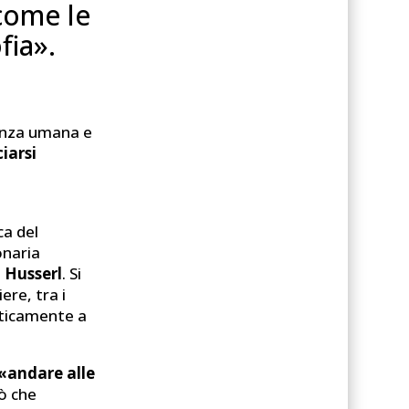
 come le
fia».
ienza umana e
iarsi
ca del
onaria
d
Husserl
. Si
ere, tra i
aticamente a
«andare alle
iò che