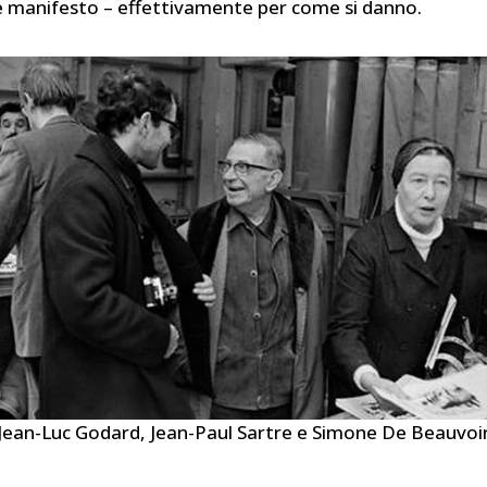
è manifesto – effettivamente per come si danno.
Jean-Luc Godard, Jean-Paul Sartre e Simone De Beauvoi