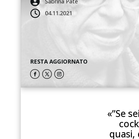

Sabrina Pate

04.11.2021
RESTA AGGIORNATO
«”Se se
cockt
quasi,