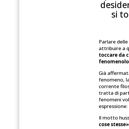
desider
si t
Parlare delle
attribuire a q
toccare da ci
fenomenolo
Già affermata
fenomeno, la
corrente filo
tratta di part
fenomeni vol
espressione: l
Il motto hus
cose stesse