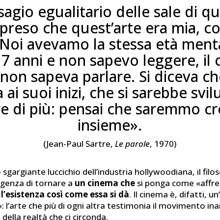
sagio egualitario delle sale di qu
preso che quest’arte era mia, c
. Noi avevamo la stessa età menta
7 anni e non sapevo leggere, il
 non sapeva parlare. Si diceva ch
 ai suoi inizi, che si sarebbe svi
e di più: pensai che saremmo cre
insieme».
(Jean-Paul Sartre,
Le parole
, 1970)
o sgargiante luccichio dell’industria hollywoodiana, il fil
sigenza di tornare a
un cinema che
si ponga come «affre
 l’esistenza così come essa si dà
. Il cinema è, difatti, u
 l’arte che più di ogni altra testimonia il movimento ina
 della realtà che ci circonda.