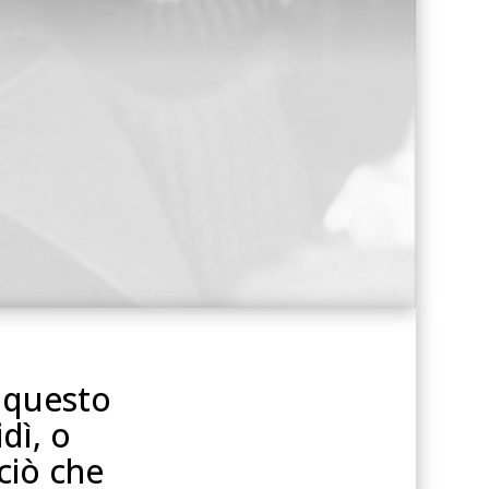
i questo
idì, o
ciò che