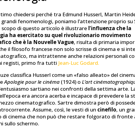
ttimo chiedersi perché tra Edmund Husserl, Martin Hei
ti grandi fenomenologi, poniamo l’attenzione proprio su 
 scopo di questo articolo è illustrare
l’influenza che la
ia ha esercitato su quel rivoluzionario movimento
fico che è la Nouvelle Vague
, risulta di primaria impo
he il filosofo francese non solo scrisse di cinema e si int
tografico, ma intrattenne anche relazioni personali con
i registi, primo fra tutti
Jean-Luc Godard.
euze classifica Husserl come un «falso alleato» del cine
me
Apologie pour le cinéma
(1924) o
L’art cinématographiq
entusiasmo sartiano nei confronti della settima arte. La
ll’epoca era ancora acerba e incapace di prevedere la s
mezzo cinematografico. Sartre dimostra però di possede
trocorrente. Assume, così, le vesti di un
cinefilo
, un gr
di cinema che non può che restare folgorato di fronte a
ni sullo schermo.