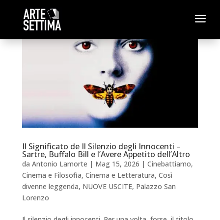
a
Il Significato de Il Silenzio degli Innocenti –
Sartre, Buffalo Bill e l’Avere Appetito dell’Altro
da
Antonio Lamorte
|
Mag 15, 2026
|
Cinebattiamo
,
Cinema e Filosofia
,
Cinema e Letteratura
,
Così
divenne leggenda
,
NUOVE USCITE
,
Palazzo San
Lorenzo
Il silenzio degli innocenti. Per una volta, forse, il titolo