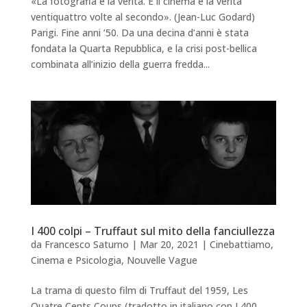
«La fotografia è la verità. E il cinema è la verità
ventiquattro volte al secondo». (Jean-Luc Godard)
Parigi. Fine anni ’50. Da una decina d’anni è stata
fondata la Quarta Repubblica, e la crisi post-bellica
combinata all’inizio della guerra fredda...
I 400 colpi – Truffaut sul mito della fanciullezza
da
Francesco Saturno
|
Mar 20, 2021
|
Cinebattiamo
,
Cinema e Psicologia
,
Nouvelle Vague
La trama di questo film di Truffaut del 1959, Les
Quatre Cents Coups (tradotto in italiano con I 400