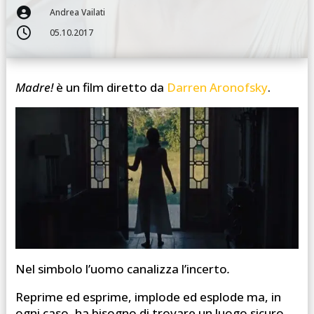

Andrea Vailati

05.10.2017
Madre!
è un film diretto da
Darren Aronofsky
.
Nel simbolo l’uomo canalizza l’incerto
.
Reprime ed esprime, implode ed esplode ma, in
ogni caso, ha bisogno di trovare un luogo sicuro,