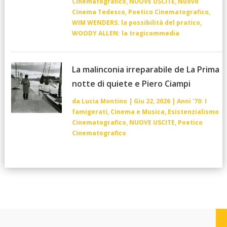
Cinematografico
,
NUOVE USCITE
,
Nuovo
Cinema Tedesco
,
Poetico Cinematografico
,
WIM WENDERS: la possibilità del pratico
,
WOODY ALLEN: la tragicommedia
La malinconia irreparabile de La Prima
notte di quiete e Piero Ciampi
da
Lucia Montino
|
Giu 22, 2026
|
Anni '70: I
famigerati
,
Cinema e Musica
,
Esistenzialismo
Cinematografico
,
NUOVE USCITE
,
Poetico
Cinematografico