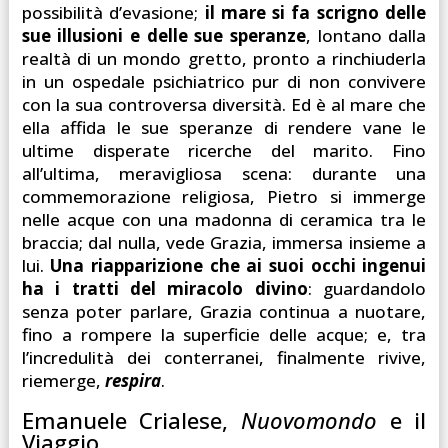
possibilità d’evasione;
il mare si fa scrigno delle
sue illusioni e delle sue speranze
, lontano dalla
realtà di un mondo gretto, pronto a rinchiuderla
in un ospedale psichiatrico pur di non convivere
con la sua controversa diversità. Ed è al mare che
ella affida le sue speranze di rendere vane le
ultime disperate ricerche del marito. Fino
all’ultima, meravigliosa scena: durante una
commemorazione religiosa, Pietro si immerge
nelle acque con una madonna di ceramica tra le
braccia; dal nulla, vede Grazia, immersa insieme a
lui.
Una riapparizione che ai suoi occhi ingenui
ha i tratti del miracolo divino
: guardandolo
senza poter parlare, Grazia continua a nuotare,
fino a rompere la superficie delle acque; e, tra
l’incredulità dei conterranei, finalmente rivive,
riemerge,
respira
.
Emanuele Crialese,
Nuovomondo
e il
Viaggio