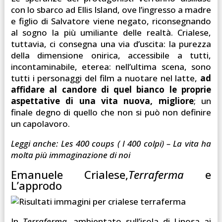
con lo sbarco ad Ellis Island, ove l’ingresso a madre
e figlio di Salvatore viene negato, riconsegnando
al sogno la più umiliante delle realtà. Crialese,
tuttavia, ci consegna una via d’uscita: la purezza
della dimensione onirica, accessibile a tutti,
incontaminabile, eterea: nell’ultima scena, sono
tutti i personaggi del film a nuotare nel latte,
ad
affidare al candore di quel bianco le proprie
aspettative di una vita nuova, migliore
; un
finale degno di quello che non si può non definire
un capolavoro.
Leggi anche: Les 400 coups ( I 400 colpi) – La vita ha
molta più immaginazione di noi
Emanuele Crialese,
Terraferma
e
L’approdo
In
Terraferma
, ambientato sull’isola di Linosa ai