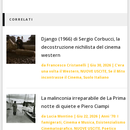
CORRELATI
Django (1966) di Sergio Corbucci, la
decostruzione nichilista del cinema
western
da
Francesco Cristanelli
|
Giu 30, 2026
|
C'era
una volta il Western
,
NUOVE USCITE
,
Se il Mito
incontrasse il Cinema
,
Suolo Italiano
La malinconia irreparabile de La Prima
notte di quiete e Piero Ciampi
da
Lucia Montino
|
Giu 22, 2026
|
Anni '70: I
famigerati
,
Cinema e Musica
,
Esistenzialismo
Cinematografico
,
NUOVE USCITE
,
Poetico