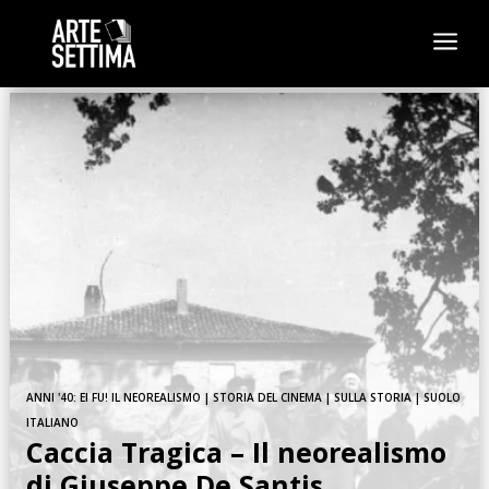
a
ANNI '40: EI FU! IL NEOREALISMO
|
STORIA DEL CINEMA
|
SULLA STORIA
|
SUOLO
ITALIANO
Caccia Tragica – Il neorealismo
di Giuseppe De Santis