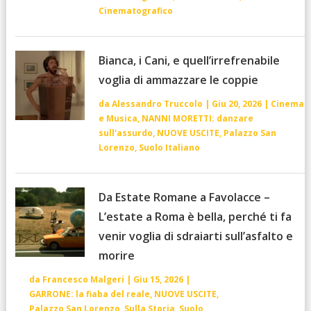
Cinematografico
Bianca, i Cani, e quell’irrefrenabile
voglia di ammazzare le coppie
da
Alessandro Truccolo
|
Giu 20, 2026
|
Cinema
e Musica
,
NANNI MORETTI: danzare
sull'assurdo
,
NUOVE USCITE
,
Palazzo San
Lorenzo
,
Suolo Italiano
Da Estate Romane a Favolacce –
L’estate a Roma è bella, perché ti fa
venir voglia di sdraiarti sull’asfalto e
morire
da
Francesco Malgeri
|
Giu 15, 2026
|
GARRONE: la fiaba del reale
,
NUOVE USCITE
,
Palazzo San Lorenzo
,
Sulla Storia
,
Suolo