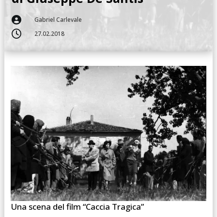

Gabriel Carlevale

27.02.2018
Una scena del film “Caccia Tragica”