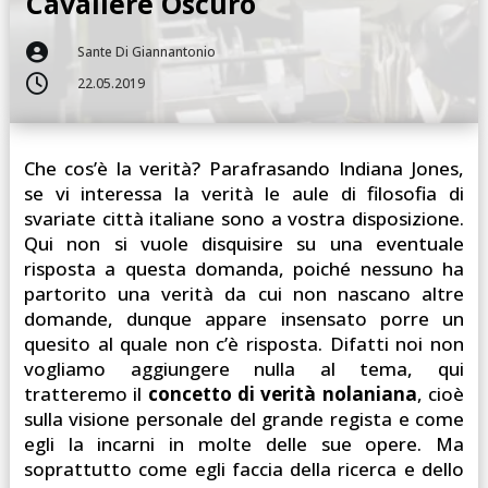
Cavaliere Oscuro

Sante Di Giannantonio

22.05.2019
Che cos’è la verità? Parafrasando Indiana Jones,
se vi interessa la verità le aule di filosofia di
svariate città italiane sono a vostra disposizione.
Qui non si vuole disquisire su una eventuale
risposta a questa domanda, poiché nessuno ha
partorito una verità da cui non nascano altre
domande, dunque appare insensato porre un
quesito al quale non c’è risposta. Difatti noi non
vogliamo aggiungere nulla al tema, qui
tratteremo il
concetto di verità nolaniana
, cioè
sulla visione personale del grande regista e come
egli la incarni in molte delle sue opere. Ma
soprattutto come egli faccia della ricerca e dello