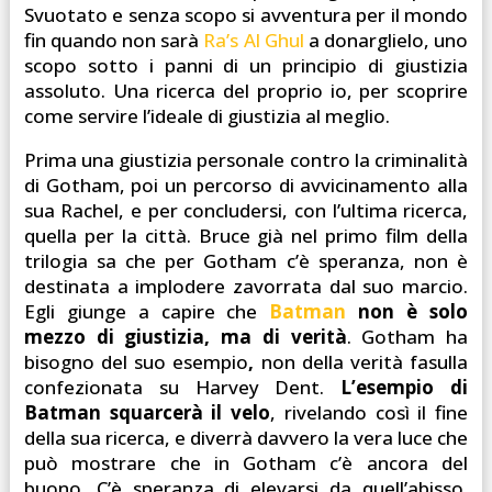
Svuotato e senza scopo si avventura per il mondo
fin quando non sarà
Ra’s Al Ghul
a donarglielo, uno
scopo sotto i panni di un principio di giustizia
assoluto. Una ricerca del proprio io, per scoprire
come servire l’ideale di giustizia al meglio.
Prima una giustizia personale contro la criminalità
di Gotham, poi un percorso di avvicinamento alla
sua Rachel, e per concludersi, con l’ultima ricerca,
quella per la città. Bruce già nel primo film della
trilogia sa che per Gotham c’è speranza, non è
destinata a implodere zavorrata dal suo marcio.
Egli giunge a capire che
Batman
non è solo
mezzo di giustizia, ma di verità
. Gotham ha
bisogno del suo esempio
,
non della verità fasulla
confezionata su Harvey Dent.
L’esempio di
Batman squarcerà il velo
, rivelando così il fine
della sua ricerca, e diverrà davvero la vera luce che
può mostrare che in Gotham c’è ancora del
buono. C’è speranza di elevarsi da quell’abisso.