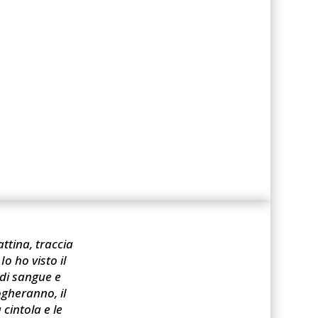
ttina, traccia
o ho visto il
 di sangue e
ogheranno, il
cintola e le