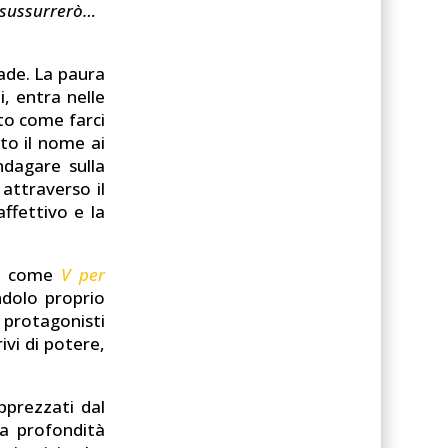
io sussurrerò…
vade. La paura
i, entra nelle
ito come farci
to il nome ai
indagare sulla
 attraverso il
affettivo e la
re come
V per
dolo proprio
 protagonisti
ivi di potere,
pprezzati dal
la profondità