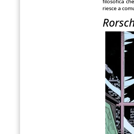
filosofica ch
riesce a com
Rorsc