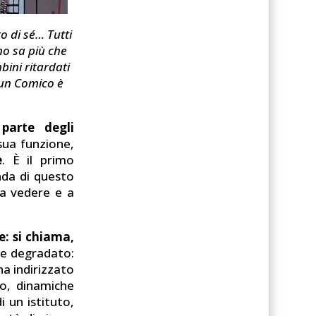
o di sé… Tutti
uno sa più che
bini ritardati
 un Comico è
parte degli
 sua funzione,
e
. È il primo
nda di questo
i a vedere e a
: si chiama,
e e degradato:
ha indirizzato
mo, dinamiche
 un istituto,