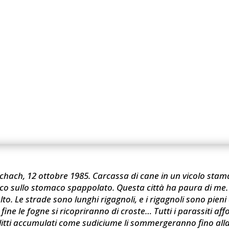
schach, 12 ottobre 1985. Carcassa di cane in un vicolo stama
o sullo stomaco spappolato. Questa città ha paura di me. I
lto. Le strade sono lunghi rigagnoli, e i rigagnoli sono pieni
fine le fogne si ricopriranno di croste… Tutti i parassiti aff
elitti accumulati come sudiciume li sommergeranno fino alla 