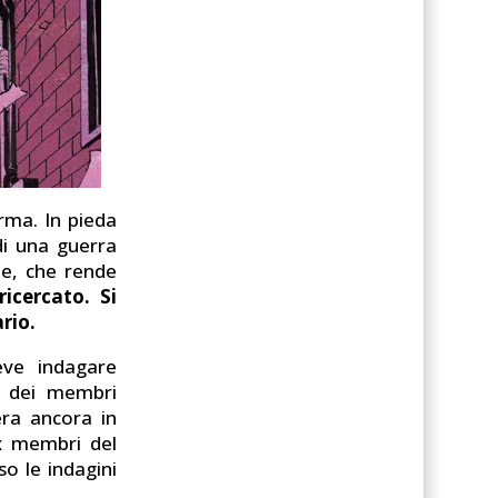
rma. In pieda
di una guerra
ne, che rende
icercato. Si
rio.
eve indagare
o dei membri
era ancora in
ex membri del
so le indagini