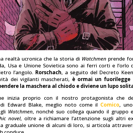
na realtà ucronica che la storia di
Watchmen
prende fo
a, Usa e Unione Sovietica sono ai ferri corti e l’orlo 
ietro l’angolo.
Rorschach
, a seguito del Decreto Kee
tività dei vigilanti mascherati,
è ormai un fuorilegge r
ppendere la maschera al chiodo e diviene un lupo solita
ne inizia proprio con il nostro protagonista che d
io di Edward Blake, meglio noto come il
Comico
, un
egli
Watchmen
, nonché suo collega quando il gruppo 
hic novel
, oltre a richiamare l’attenzione sugli altri 
a graduale unione di alcuni di loro, si articola attraver
h conduce.