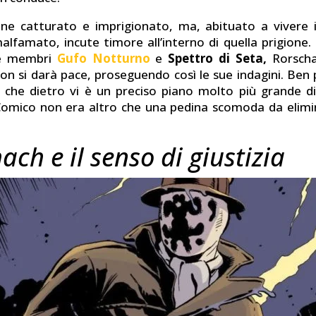
iene catturato e imprigionato, ma, abituato a vivere
alfamato, incute timore all’interno di quella prigione.
due membri
Gufo Notturno
e
Spettro di Seta,
Rorscha
on si darà pace, proseguendo così le sue indagini. Ben 
 che dietro vi è un preciso piano molto più grande 
 Comico non era altro che una pedina scomoda da elimi
ach e il senso di giustizia