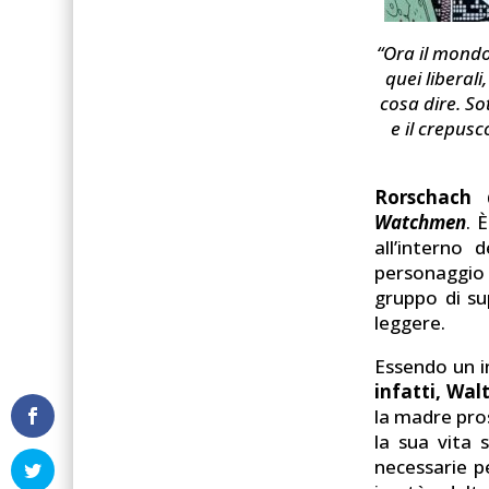
“Ora il mondo
quei liberali
cosa dire. So
e il crepus
Rorschach 
Watchmen
. 
all’interno
personaggio 
gruppo di sup
leggere.
Essendo un i
infatti, Wal
la madre pros
la sua vita 
necessarie p