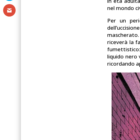
in età adult
nel mondo civ
Per un peri
dell’uccisio
mascherato.
riceverà la f
fumettistico
liquido nero 
ricordando a