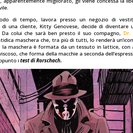
a, apparentemente migliorato, gli viene concessa la libe
ile.
odo di tempo, lavora presso un negozio di vestit
ne di una cliente, Kitty Genovese, decide di diventare u
 Da colui che sarà ben presto il suo compagno,
Dr.
atidica maschera che, tra più di tutti, lo renderà un’i
: la maschera è formata da un tessuto in lattice, con a
viscoso, che forma della macchie a seconda dell’espress
ppunto i
test di Rorschach
.