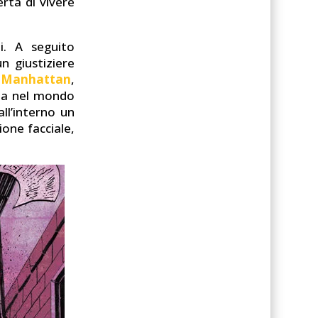
rtà di vivere
i. A seguito
n giustiziere
Manhattan
,
cona nel mondo
ll’interno un
ione facciale,