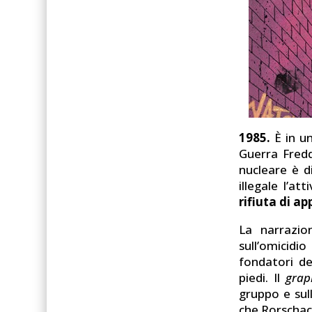
1985.
È in u
Guerra Fredd
nucleare è d
illegale l’at
rifiuta di a
La narrazio
sull’omicid
fondatori d
piedi. Il
grap
gruppo e sull
che Rorschac