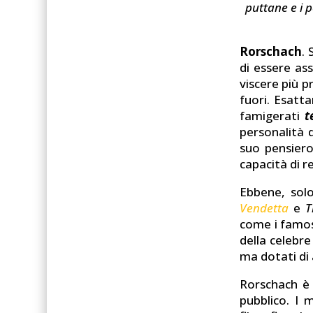
puttane e i p
Rorschach
.
di essere ass
viscere più p
fuori. Esatt
famigerati
t
personalità d
suo pensiero,
capacità di re
Ebbene, solo
Vendetta
e
T
come i famos
della celebr
ma dotati di 
Rorschach è 
pubblico. I 