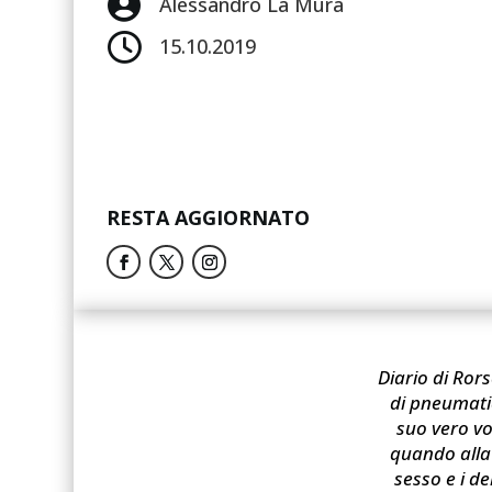

Alessandro La Mura

15.10.2019
RESTA AGGIORNATO
Diario di Ror
di pneumatic
suo vero vo
quando alla 
sesso e i d