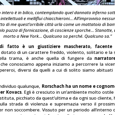
 intero è in bilico, contemplando quel dannato inferno sott
, intellettuali e melliflui chiacchieroni… All’improvviso ness
tto di me quest’orribile città urla come un mattatoio di bam
colo puzza di fornicazione, di coscienze sporche… Stanotte,
morto a New York… Qualcuno sa perché. Qualcuno sa.”
di fatto è un giustiziere mascherato, facente 
È dotato di un carattere freddo, violento, solitario e la
 della trama, è anche quella di fungere da
narrator
che conosciamo appena iniziamo a percorrere la vice
ereroi, diversi da quelli a cui di solito siamo abituat
ndividuo qualunque,
Rorschach ha un nome e cognome
ter Kovacs
. Egli è cresciuto in un’ambiente molto ostil
tituta, picchiato da quest’ultima e da ogni suo cliente, 
sulla strada di violenza e supremazia verso il prossi
er non soccombere. Vissuto per un periodo all’interno di