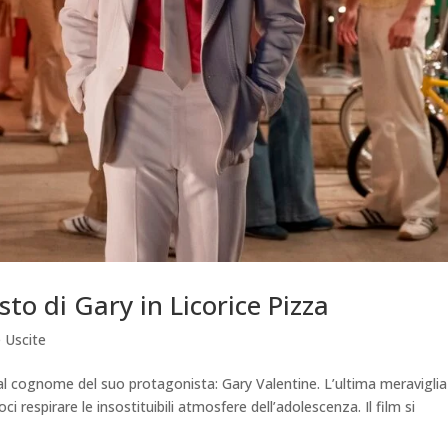
sto di Gary in Licorice Pizza
 Uscite
 dal cognome del suo protagonista: Gary Valentine. L’ultima meraviglia
respirare le insostituibili atmosfere dell’adolescenza. Il film si