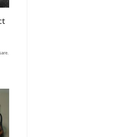
ct
sare.