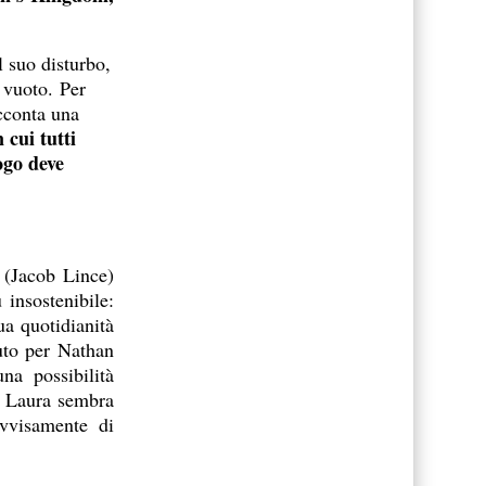
l suo disturbo,
 vuoto. Per
acconta una
 cui tutti
ogo deve
 (Jacob Lince)
 insostenibile:
ua quotidianità
uto per Nathan
na possibilità
o Laura sembra
ovvisamente di