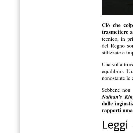
Ciò che col
trasmettere a
tecnico, in pr
del Regno son
stilizzate e i
Una volta trov
equilibrio. L
nonostante le 
Sebbene non sc
Nathan’s K
dalle ingiust
rapporti uma
Leggi