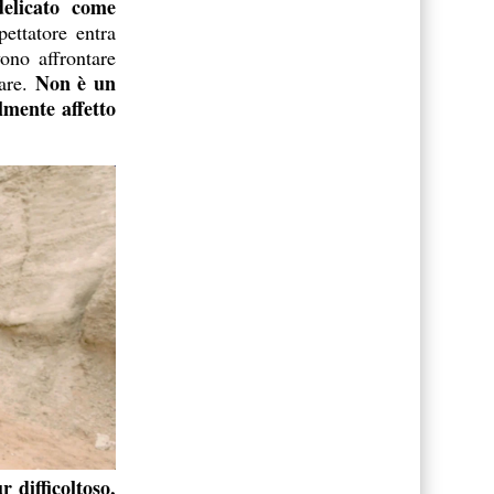
delicato come
ettatore entra
ono affrontare
Non è un
are.
lmente affetto
 difficoltoso,