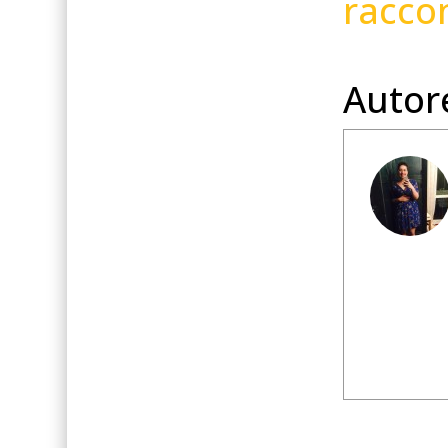
raccon
Autor