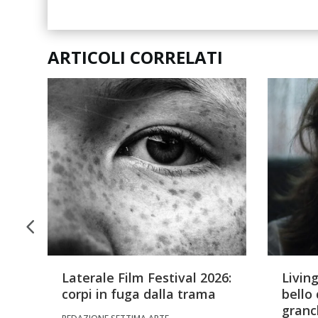
ARTICOLI CORRELATI
Laterale Film Festival 2026:
Livin
a
corpi in fuga dalla trama
bello
granch