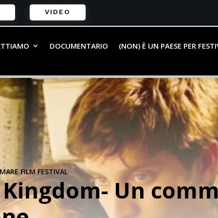
VIDEO
ATTIAMO
DOCUMENTARIO
(NON) È UN PAESE PER FEST
ARE FILM FESTIVAL
s Kingdom- Un comm
one