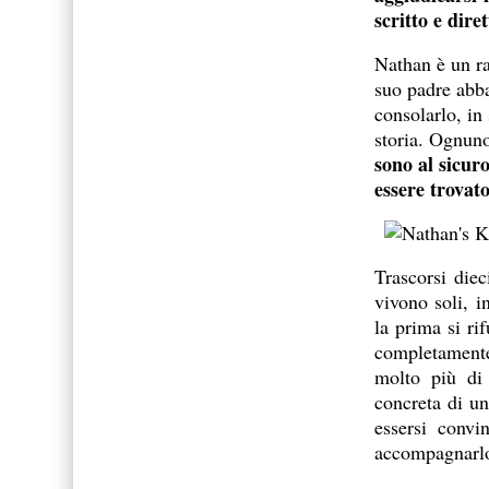
scritto e dire
Nathan è un ra
suo padre abba
consolarlo, in
storia. Ognun
sono al sicur
essere trovat
Trascorsi die
vivono soli, i
la prima si ri
completamente
molto più di 
concreta di u
essersi convi
accompagnarlo 