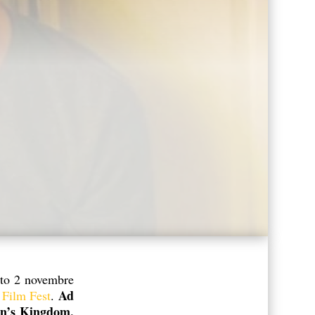
ato 2 novembre
Ad
 Film Fest
.
an’s Kingdom,