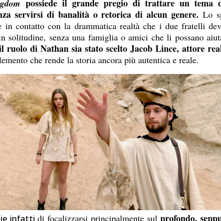
possiede il grande pregio di trattare un tema 
ingdom
nza servirsi di banalità o retorica di alcun genere.
Lo sp
 in contatto con la drammatica realtà che i due fratelli dev
, in solitudine, senza una famiglia o amici che li possano aiut
il ruolo di Nathan sia stato scelto Jacob Lince, attore rea
elemento che rende la storia ancora più autentica e reale.
profondo, seppur
di focalizzarsi principalmente sul
e infatti