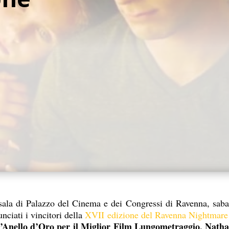
a sala di Palazzo del Cinema e dei Congressi di Ravenna, sab
nciati i vincitori della
XVII edizione del Ravenna Nightmare
 l’Anello d’Oro per il Miglior Film Lungometraggio, Nath