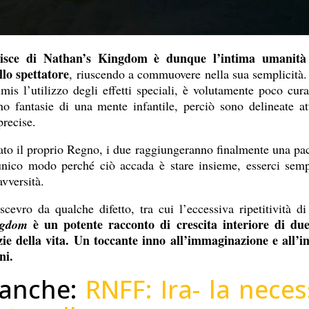
pisce di Nathan’s Kingdom è dunque l’intima umanità 
llo spettatore
, riuscendo a commuovere nella sua semplicità. 
imis l’utilizzo degli effetti speciali, è volutamente poco cura
o fantasie di una mente infantile, perciò sono delineate at
mprecise.
ato il proprio Regno, i due raggiungeranno finalmente una pac
’unico modo perché ciò accada è stare insieme, esserci sempr
avversità.
evro da qualche difetto, tra cui l’eccessiva ripetitività d
è un potente racconto di crescita interiore di du
ingdom
izie della vita. Un toccante inno all’immaginazione e all’
ni.
 anche:
RNFF: Ira- la neces