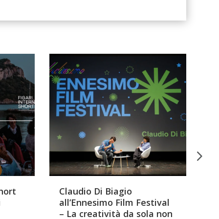
hort
Claudio Di Biagio
Be
i
all’Ennesimo Film Festival
Il
– La creatività da sola non
p