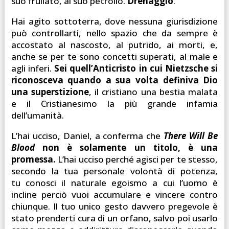
suo frullato, al suo petrolio.
Drenaggio
.
Hai agito sottoterra, dove nessuna giurisdizione
può controllarti, nello spazio che da sempre è
accostato al nascosto, al putrido, ai morti, e,
anche se per te sono concetti superati, al male e
agli inferi.
Sei quell’Anticristo in cui Nietzsche si
riconosceva quando a sua volta definiva Dio
una superstizione
, il cristiano una bestia malata
e il Cristianesimo la più grande infamia
dell’umanità.
L’hai ucciso, Daniel, a conferma che
There Will Be
Blood
non è solamente un titolo, è una
promessa.
L’hai ucciso perché agisci per te stesso,
secondo la tua personale volontà di potenza,
tu conosci il naturale egoismo a cui l’uomo è
incline perciò vuoi accumulare e vincere contro
chiunque. Il tuo unico gesto davvero pregevole è
stato prenderti cura di un orfano, salvo poi usarlo