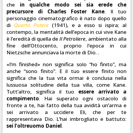
che
in qualche modo sei sia erede che
precursore di Charles Foster Kane
. Il tuo
personaggio cinematografico è nato dopo quello
di
Quarto Potere
(1941), e a esso si ispira; al
contempo, la mentalità dell’epoca in cui vive Kane
è l’eredità di quella de
Il Petroliere
, ambientato alla
fine dell’Ottocento, proprio l’epoca in cui
Nietzsche annunciava la morte di Dio. .
«I’m finished» non significa solo “ho finito”, ma
anche “sono finito”. E il tuo essere finito non
significa che la tua vita ormai è conclusa nella
lussuosa solitudine della tua villa, come Kane.
Tutt’altro, significa il tuo
essere arrivato a
compimento
. Hai superato ogni ostacolo di
fronte a te, hai fatto della tua avidità un’arma e
sei arrivato a uccidere Eli, che per te
rappresentava Dio. L’hai imbrogliato e battuto:
sei l’oltreuomo Daniel
.