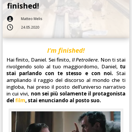
finished!

Matteo Melis

24.05.2020
I’m finished
!
Hai finito, Daniel. Sei finito,
Il Petroliere.
Non ti stai
rivolgendo solo al tuo maggiordomo, Daniel,
tu
stai parlando con te stesso e con noi.
Stai
ampliando il raggio del discorso al mondo che ti
ingloba, hai preso il posto dell’universo narrativo
in cui vivi,
non sei più solamente il protagonista
del
film
, stai enunciando al posto suo.