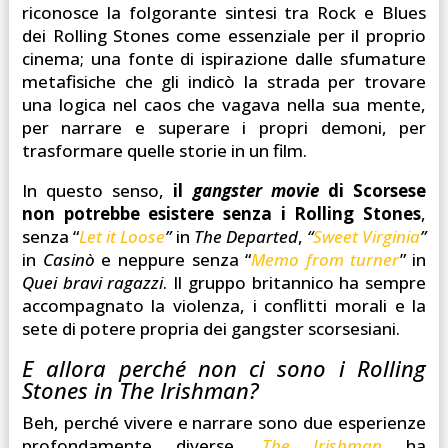
riconosce la folgorante sintesi tra Rock e Blues
dei Rolling Stones come essenziale per il proprio
cinema; una fonte di ispirazione dalle sfumature
metafisiche che gli indicò la strada per trovare
una logica nel caos che vagava nella sua mente,
per narrare e superare i propri demoni, per
trasformare quelle storie in un film.
In questo senso,
il
gangster movie
di Scorsese
non potrebbe esistere senza i Rolling Stones
,
senza “
Let it Loose
”
in
The Departed
,
“
Sweet Virginia
”
in
Casinò
e neppure senza “
Memo from turner
” in
Quei bravi ragazzi
. Il gruppo britannico ha sempre
accompagnato la violenza, i conflitti morali e la
sete di potere propria dei gangster scorsesiani.
E allora perché non ci sono i Rolling
Stones in The Irishman?
Beh, perché vivere e narrare sono due esperienze
profondamente diverse.
The Irishman
ha