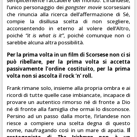
semplicemente l’accadere del mondo. L’irlandese,
l’unico personaggio dei
gangster movie
scorsesiani
che rinuncia alla ricerca dell’affermazione di Sé,
compie la disillusa scelta di non scegliere,
acconsentendo in eterno al volere dell’Altro,
poiché
“it is what is it”
, poiché comunque non ci
sarebbe alcuna altra possibilità.
Per la prima volta in un film di Scorsese non ci si
può ribellare, per la prima volta si accetta
passivamente l’ordine costituito, per la prima
volta non si ascolta il rock ‘n’ roll.
Frank rimane solo, insieme alla propria ombra e ai
ricordi di tutte quelle case imbiancate, incapace di
provare un autentico rimorso né di fronte a Dio
né di fronte alla famiglia che ormai lo disconosce.
Persino ad un passo dalla morte, l’irlandese non
riesce a compiere una scelta degna di questo
nome, naufragando così in un mare di apatia.
Il