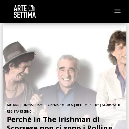
a
AUTORƏ
|
CINEBATTIAMO
|
CINEMA E MUSICA
|
RETROSPETTIVE
|
SCORSESE: IL
REGISTA ETERNO
Perché in The Irishman di
Scorsese non ci sono i Rolling