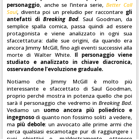
personaggio
, anche se l’intera serie,
Better Call
Saul
, diventa poi un preludio per raccontare
gli
antefatti di
Breaking Bad
. Saul Goodman, da
semplice spalla comica, passa quindi ad essere
protagonista e viene analizzato in ogni sua
sfaccettatura: dalle sue origini, da quando era
ancora Jimmy McGill, fino agli eventi successivi alla
morte di Walter White.
Il personaggio viene
studiato e analizzato in chiave diacronica,
osservandone l’evoluzione graduale.
Notiamo che Jimmy McGill è molto più
interessante e sfaccettato di Saul Goodman,
proprio perché mostra in potenza quello che poi
sarà il personaggio che vedremo in
Breaking Bad
.
Vediamo un
uomo ancora più poliedrico e
ingegnoso
di quanto non fossimo soliti a vedere,
ma
più debole
: un avvocato alle prime armi che
cerca qualsiasi escamotage pur di raggiungere i
suoi obiettivi e, maldestramente, ottenere